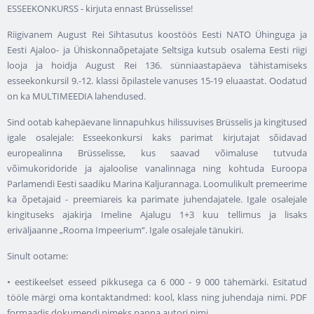
ESSEEKONKURSS - kirjuta ennast Brüsselisse!
Riigivanem August Rei Sihtasutus koostöös Eesti NATO Ühinguga ja
Eesti Ajaloo- ja Ühiskonnaõpetajate Seltsiga kutsub osalema Eesti riigi
looja ja hoidja August Rei 136. sünniaastapäeva tähistamiseks
esseekonkursil 9.-12. klassi õpilastele vanuses 15-19 eluaastat. Oodatud
on ka MULTIMEEDIA lahendused.
Sind ootab kahepäevane linnapuhkus hilissuvises Brüsselis ja kingitused
igale osalejale: Esseekonkursi kaks parimat kirjutajat sõidavad
europealinna Brüsselisse, kus saavad võimaluse tutvuda
võimukoridoride ja ajaloolise vanalinnaga ning kohtuda Euroopa
Parlamendi Eesti saadiku Marina Kaljurannaga. Loomulikult premeerime
ka õpetajaid - preemiareis ka parimate juhendajatele. Igale osalejale
kingituseks ajakirja Imeline Ajalugu 1+3 kuu tellimus ja lisaks
eriväljaanne „Rooma Impeerium“. Igale osalejale tänukiri.
Sinult ootame:
• eestikeelset esseed pikkusega ca 6 000 - 9 000 tähemärki. Esitatud
tööle märgi oma kontaktandmed: kool, klass ning juhendaja nimi. PDF
formaadis dokumendi nimeks panna autori nimi.