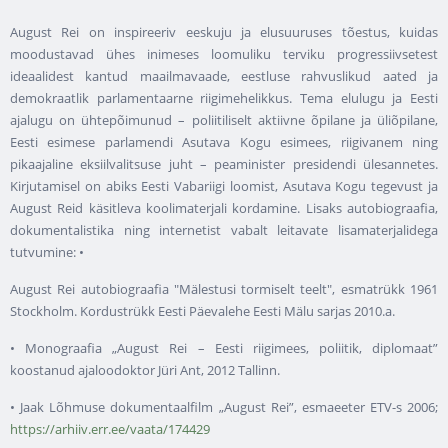
August Rei on inspireeriv eeskuju ja elusuuruses tõestus, kuidas
moodustavad ühes inimeses loomuliku terviku progressiivsetest
ideaalidest kantud maailmavaade, eestluse rahvuslikud aated ja
demokraatlik parlamentaarne riigimehelikkus. Tema elulugu ja Eesti
ajalugu on ühtepõimunud – poliitiliselt aktiivne õpilane ja üliõpilane,
Eesti esimese parlamendi Asutava Kogu esimees, riigivanem ning
pikaajaline eksiilvalitsuse juht – peaminister presidendi ülesannetes.
Kirjutamisel on abiks Eesti Vabariigi loomist, Asutava Kogu tegevust ja
August Reid käsitleva koolimaterjali kordamine. Lisaks autobiograafia,
dokumentalistika ning internetist vabalt leitavate lisamaterjalidega
tutvumine: •
August Rei autobiograafia "Mälestusi tormiselt teelt", esmatrükk 1961
Stockholm. Kordustrükk Eesti Päevalehe Eesti Mälu sarjas 2010.a.
• Monograafia „August Rei – Eesti riigimees, poliitik, diplomaat”
koostanud ajaloodoktor Jüri Ant, 2012 Tallinn.
• Jaak Lõhmuse dokumentaalfilm „August Rei”, esmaeeter ETV-s 2006;
https://arhiiv.err.ee/vaata/174429