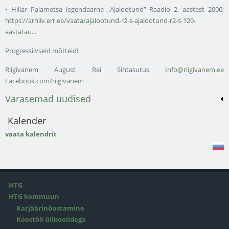
• Hillar Palametsa legendaarne „Ajalootund” Raadio 2, aastast 2006;
https://arhiiv.err.ee/vaata/ajalootund-r2-s-ajalootund-r2-s-120-
aastatau...
Progressiivseid mõtteid!
Riigivanem August Rei Sihtasutus
Info@riigivanem.ee
Facebook.com/riigivanem
Varasemad uudised
Kalender
vaata kalendrit
HTG
HTG kommuun
Karjäärinõustamine
Koostöö ülikoolidega