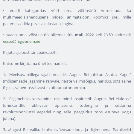
• eraldi kategoorias võid oma võitlustöö vormistada ka
multimeedialahendusena (video, animatsioon, koomiks jne), mille
palume laadida pilve ja edastada lingina.
• saada oma võistlustöö hiljemalt
01. mail 2022
kell 23.59 aadressil:
essee@riigivanem.ee
Kirjuta ajaloost tänapäevaselt:
Kutsume kirjutama ühel teemadest:
1. "Meelsus, millega rajati oma riik: August Rei juhitud Asutav Kogu."
(mõisamaade jagamine rahvale, naiste valimisõigus, haridus, sotsiaalne
õiglus, vähemusrahvuste kultuurautonoomia).
2. "Riigimeheks kasvamine: mis mind inspireerib August Rei eluloos."
(ühiskondlik aktiivsus õpilasena, tudengina ja sõdurina
revolutsioonilistel aegadel ning selle peegeldus töös Asutava Kogu
juhina).
3. „August Rei valikud rahvusväeosade looja ja riigimehena. Paralleelid