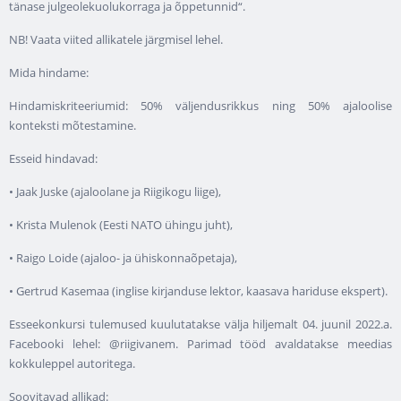
tänase julgeolekuolukorraga ja õppetunnid“.
NB! Vaata viited allikatele järgmisel lehel.
Mida hindame:
Hindamiskriteeriumid: 50% väljendusrikkus ning 50% ajaloolise
konteksti mõtestamine.
Esseid hindavad:
• Jaak Juske (ajaloolane ja Riigikogu liige),
• Krista Mulenok (Eesti NATO ühingu juht),
• Raigo Loide (ajaloo- ja ühiskonnaõpetaja),
• Gertrud Kasemaa (inglise kirjanduse lektor, kaasava hariduse ekspert).
Esseekonkursi tulemused kuulutatakse välja hiljemalt 04. juunil 2022.a.
Facebooki lehel: @riigivanem. Parimad tööd avaldatakse meedias
kokkuleppel autoritega.
Soovitavad allikad: