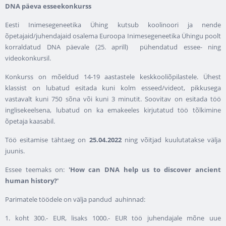
DNA päeva esseekonkurss
Eesti Inimesegeneetika Ühing kutsub koolinoori ja nende
õpetajaid/juhendajaid osalema Euroopa Inimesegeneetika Ühingu poolt
korraldatud DNA päevale (25. aprill) pühendatud essee- ning
videokonkursil.
Konkurss on mõeldud 14-19 aastastele keskkooliõpilastele. Ühest
klassist on lubatud esitada kuni kolm esseed/videot, pikkusega
vastavalt kuni 750 sõna või kuni 3 minutit. Soovitav on esitada töö
inglisekeelsena, lubatud on ka emakeeles kirjutatud töö tõlkimine
õpetaja kaasabil.
Töö esitamise tähtaeg on
25.04.2022
ning võitjad kuulutatakse välja
juunis.
Essee teemaks on:
'How can DNA help us to discover ancient
human history?'
Parimatele töödele on välja pandud auhinnad:
1. koht 300.- EUR, lisaks 1000.- EUR töö juhendajale mõne uue