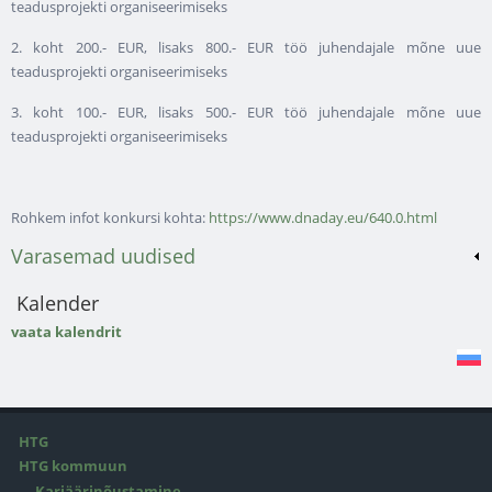
teadusprojekti organiseerimiseks
2. koht 200.- EUR, lisaks 800.- EUR töö juhendajale mõne uue
teadusprojekti organiseerimiseks
3. koht 100.- EUR, lisaks 500.- EUR töö juhendajale mõne uue
teadusprojekti organiseerimiseks
Rohkem infot konkursi kohta:
https://www.dnaday.eu/640.0.html
Varasemad uudised
Kalender
vaata kalendrit
HTG
HTG kommuun
Karjäärinõustamine