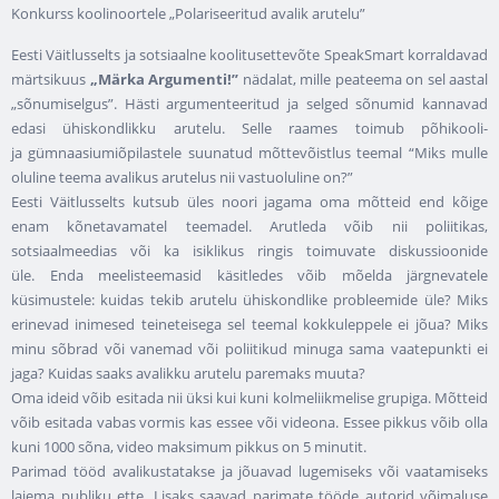
Konkurss koolinoortele „Polariseeritud avalik arutelu”
Eesti Väitlusselts ja sotsiaalne koolitusettevõte SpeakSmart korraldavad
märtsikuus
„Märka Argumenti!”
nädalat, mille peateema on sel aastal
„sõnumiselgus”. Hästi argumenteeritud ja selged sõnumid kannavad
edasi ühiskondlikku arutelu. Selle raames toimub põhikooli-
ja gümnaasiumiõpilastele suunatud mõttevõistlus teemal “Miks mulle
oluline teema avalikus arutelus nii vastuoluline on?”
Eesti Väitlusselts kutsub üles noori jagama oma mõtteid end kõige
enam kõnetavamatel teemadel. Arutleda võib nii poliitikas,
sotsiaalmeedias või ka isiklikus ringis toimuvate diskussioonide
üle. Enda meelisteemasid käsitledes võib mõelda järgnevatele
küsimustele: kuidas tekib arutelu ühiskondlike probleemide üle? Miks
erinevad inimesed teineteisega sel teemal kokkuleppele ei jõua? Miks
minu sõbrad või vanemad või poliitikud minuga sama vaatepunkti ei
jaga? Kuidas saaks avalikku arutelu paremaks muuta?
Oma ideid võib esitada nii üksi kui kuni kolmeliikmelise grupiga. Mõtteid
võib esitada vabas vormis kas essee või videona. Essee pikkus võib olla
kuni 1000 sõna, video maksimum pikkus on 5 minutit.
Parimad tööd avalikustatakse ja jõuavad lugemiseks või vaatamiseks
laiema publiku ette. Lisaks saavad parimate tööde autorid võimaluse