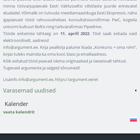
minna töövarjupäevale Eesti Väitlusseltsi vilistlaste juurde erinevatel
elualadel. Võimalik on tutvuda meediamaastikuga Eesti Ekspressis, näha
igapäevast tööd rahvusvahelises konsultatsioonifirmas PwC, kogeda
unicorni kultuuri Boltis ning tarkvarafirmas Pipedrive.
Tööde esitamise tähtaeg on
11. aprill 2022
. Töid saab esitada vaid
elektrooniliselt, aadressil
info@argument.ee
. Kirja pealkirja palume lisada „Konkurss + oma nimi”,
kirjas tuleks mainida ka oma kool, klass ja emailiaadress.
Kõik esitatud tööd peavad olema originaalsed ja iseseisvalt tehtud.
Tugevaid argumente ja selgeid sõnumeid!
Lisainfo
info@argument.ee
,
https://argument.ee/et
Varasemad uudised
Kalender
vaata kalendrit