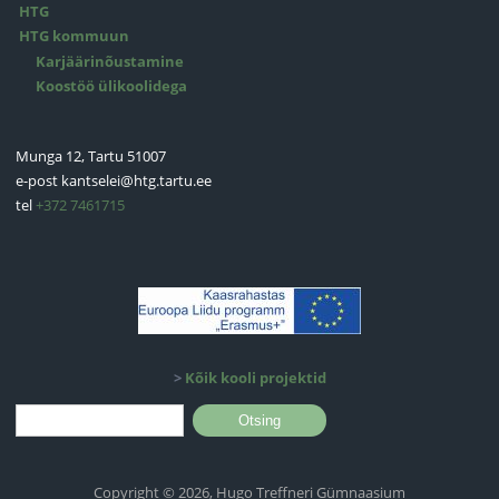
HTG
HTG kommuun
Karjäärinõustamine
Koostöö ülikoolidega
Munga 12, Tartu 51007
e-post
kantselei@htg.tartu.ee
tel
+372 7461715
>
Kõik kooli projektid
Otsinguvorm
Otsing
Copyright © 2026, Hugo Treffneri Gümnaasium