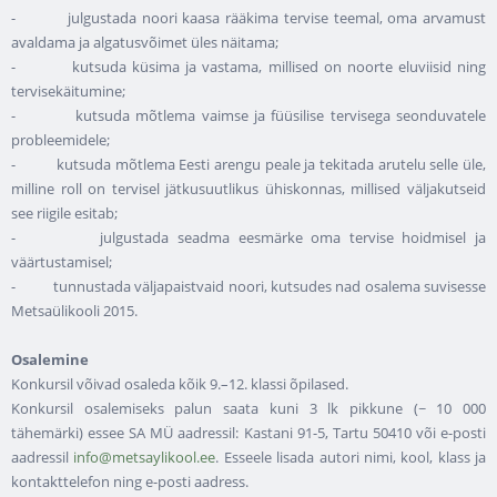
- julgustada noori kaasa rääkima tervise teemal, oma arvamust
avaldama ja algatusvõimet üles näitama;
- kutsuda küsima ja vastama, millised on noorte eluviisid ning
tervisekäitumine;
- kutsuda mõtlema vaimse ja füüsilise tervisega seonduvatele
probleemidele;
- kutsuda mõtlema Eesti arengu peale ja tekitada arutelu selle üle,
milline roll on tervisel jätkusuutlikus ühiskonnas, millised väljakutseid
see riigile esitab;
- julgustada seadma eesmärke oma tervise hoidmisel ja
väärtustamisel;
- tunnustada väljapaistvaid noori, kutsudes nad osalema suvisesse
Metsaülikooli 2015.
Osalemine
Konkursil võivad osaleda kõik 9.–12. klassi õpilased.
Konkursil osalemiseks palun saata kuni 3 lk pikkune (~ 10 000
tähemärki) essee SA MÜ aadressil: Kastani 91-5, Tartu 50410 või e-posti
aadressil
info@metsaylikool.ee
. Esseele lisada autori nimi, kool, klass ja
kontakttelefon ning e-posti aadress.