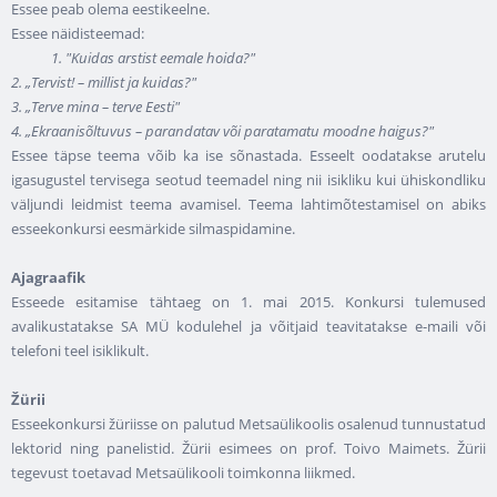
Essee peab olema eestikeelne.
Essee näidisteemad:
1. "Kuidas arstist eemale hoida?"
2. „Tervist! – millist ja kuidas?"
3. „Terve mina – terve Eesti"
4. „Ekraanisõltuvus – parandatav või paratamatu moodne haigus?"
Essee täpse teema võib ka ise sõnastada. Esseelt oodatakse arutelu
igasugustel tervisega seotud teemadel ning nii isikliku kui ühiskondliku
väljundi leidmist teema avamisel. Teema lahtimõtestamisel on abiks
esseekonkursi eesmärkide silmaspidamine.
Ajagraafik
Esseede esitamise tähtaeg on 1. mai 2015. Konkursi tulemused
avalikustatakse SA MÜ kodulehel ja võitjaid teavitatakse e-maili või
telefoni teel isiklikult.
Žürii
Esseekonkursi žüriisse on palutud Metsaülikoolis osalenud tunnustatud
lektorid ning panelistid. Žürii esimees on prof. Toivo Maimets. Žürii
tegevust toetavad Metsaülikooli toimkonna liikmed.