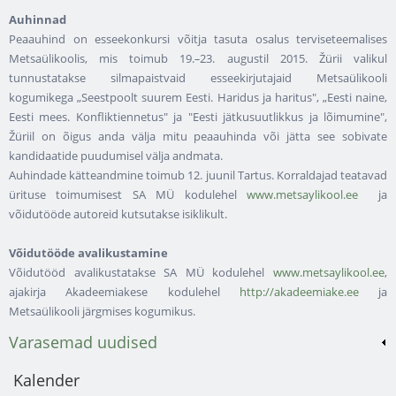
Auhinnad
Peaauhind on esseekonkursi võitja tasuta osalus terviseteemalises
Metsaülikoolis, mis toimub 19.
–
23. augustil 2015. Žürii valikul
tunnustatakse silmapaistvaid esseekirjutajaid Metsaülikooli
kogumikega „Seestpoolt suurem Eesti. Haridus ja haritus", „Eesti naine,
Eesti mees. Konfliktiennetus" ja "Eesti jätkusuutlikkus ja lõimumine",
Žüriil on õigus anda välja mitu peaauhinda või jätta see sobivate
kandidaatide puudumisel välja andmata.
Auhindade kätteandmine toimub 12. juunil Tartus. Korraldajad teatavad
ürituse toimumisest SA MÜ kodulehel
www.metsaylikool.ee
ja
võidutööde autoreid kutsutakse isiklikult.
Võidutööde avalikustamine
Võidutööd avalikustatakse SA MÜ kodulehel
www.metsaylikool.ee
,
ajakirja Akadeemiakese kodulehel
http://akadeemiake.ee
ja
Metsaülikooli järgmises kogumikus.
Varasemad uudised
Kalender