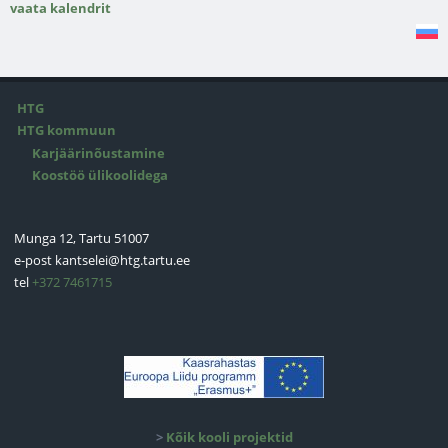
vaata kalendrit
HTG
HTG kommuun
Karjäärinõustamine
Koostöö ülikoolidega
Munga 12, Tartu 51007
e-post
kantselei@htg.tartu.ee
tel
+372 7461715
>
Kõik kooli projektid