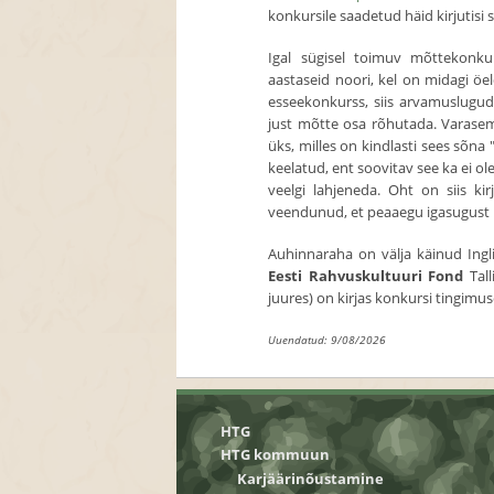
konkursile saadetud häid kirjutisi 
Igal sügisel toimuv mõttekonkurs
aastaseid noori, kel on midagi öel
esseekonkurss, siis arvamuslugu
just mõtte osa rõhutada. Varasem
üks, milles on kindlasti sees sõna
keelatud, ent soovitav see ka ei ole,
veelgi lahjeneda. Oht on siis kir
veendunud, et peaaegu igasugust 
Auhinnaraha on välja käinud Ingl
Eesti Rahvuskultuuri Fond
Tall
juures) on kirjas konkursi tingimu
Uuendatud: 9/08/2026
HTG
HTG kommuun
Karjäärinõustamine