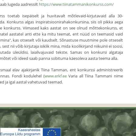
saab lugeda aadressilt
https://www.tiinatammanikonkurss.com/
s toetab isepäiselt ja huvitavalt mõtlevaid-kirjutavaid alla 30-
da. Konkurss algas inspiratsioonirahakonkursina, siis oli pikka aega
de konkurss. Viimased kaks aastat on see olnud mõttekonkurss, et
atel aastatel anti ette ka mitu teemat, ent nüüd on teemasid vaid
 "mina", kas otseselt või kaudselt. Sõnastuse muutmine pole otseselt
 sest nii võib kirjutaja isiklik mina, mida koolikirjand niikuinii ei soosi,
jutada üleüldisi, laialivajuvaid tekste. Samas on konkursi algataja
mõtet või ideed saab panna sobituma käesoleva aasta teema alla.
ismaal elav ajakirjanik Tiina Tamman, ent konkurssi administreerib
innas. Fondi kodulehel (
www.erkf.ee
Varia all Tiina Tammani nime
sed ja igal aastal vahetuvad teemad.