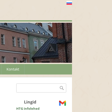
Kontakt
Otsinguvorm
Otsing
Lingid
HTG infolehed