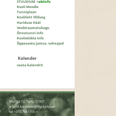
STUUDIUM
>
abiinfo
Kooli Moodle
Tunniplaan
Koolileht
Miilang
Hariduse Hääl
Veebiraamatukogu
Õnnetunni info
Koolisöökla info
Õppeaasta jaotus, vaheajad
Kalender
vaata kalendrit
Munga 12, Tartu 51007
e-post
kantselei@htg.tartu.ee
tel
+372 7461715