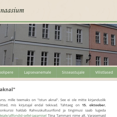
oolipere
Lapsevanemale
Sisseastujale
Vilistlased
 aknal"
s, mille teemaks on "Istun aknal". See ei ole mitte kirjanduslik
ted, mis kirjutajal endal tekivad. Tähtaeg on
15. oktoober
,
nkurssi haldab Rahvuskultuurifond ja tingimusi saab lugeda
ejale/allfondid-sellel-jagamisel
Tiina Tammani nime alt. Varasemaid