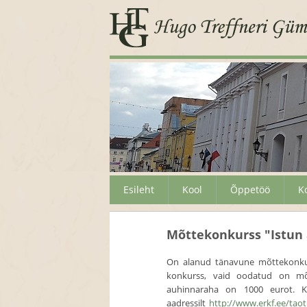
Esileht
Kool
Õppetöö
K
Mõttekonkurss "Istun
On alanud tänavune mõttekonkurs
konkurss, vaid oodatud on mõt
auhinnaraha on 1000 eurot. Ko
aadressilt
http://www.erkf.ee/taotl