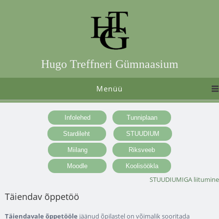
Hugo Treffneri Gümnaasium
Menüü
STUUDIUMIGA liitumine
Täiendav õppetöö
Täiendavale õppetööle
jäänud õpilastel on võimalik sooritada