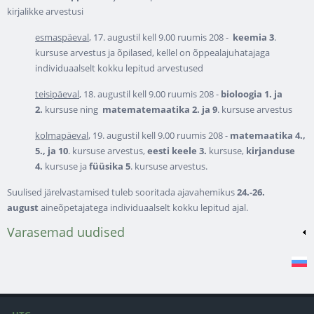
kirjalikke arvestusi
esmaspäeval
, 17. augustil kell 9.00 ruumis 208 -
keemia 3
.
kursuse arvestus ja õpilased, kellel on õppealajuhatajaga
individuaalselt kokku lepitud arvestused
teisipäeval
, 18. augustil kell 9.00 ruumis 208 -
bioloogia 1. ja
2.
kursuse ning
matematemaatika 2. ja 9
. kursuse arvestus
kolmapäeval
, 19. augustil kell 9.00 ruumis 208 -
matemaatika 4.,
5., ja 10
. kursuse arvestus,
eesti keele 3.
kursuse,
kirjanduse
4.
kursuse ja
füüsika 5
. kursuse arvestus.
Suulised järelvastamised tuleb sooritada ajavahemikus
24.-26.
august
aineõpetajatega individuaalselt kokku lepitud ajal.
Varasemad uudised