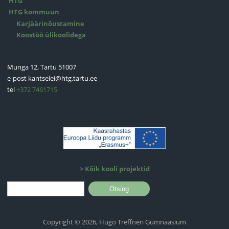
HTG
HTG kommuun
Karjäärinõustamine
Koostöö ülikoolidega
Munga 12, Tartu 51007
e-post
kantselei@htg.tartu.ee
tel
+372 7461715
>
Kõik kooli projektid
Otsinguvorm
Otsing
Copyright © 2026, Hugo Treffneri Gümnaasium