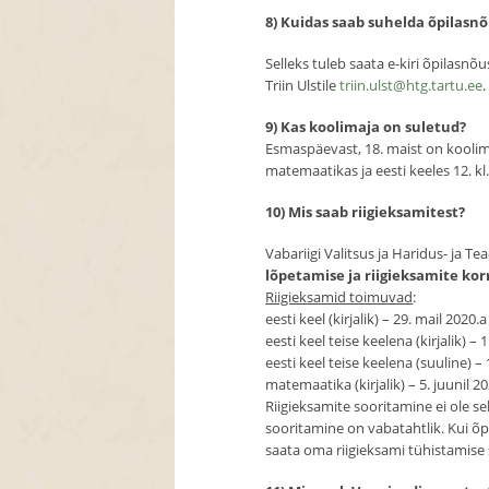
8) Kuidas saab suhelda õpilasnõ
Selleks tuleb saata e-kiri õpilasnõ
Triin Ulstile
triin.ulst@htg.tartu.ee
.
9) Kas koolimaja on suletud?
Esmaspäevast, 18. maist on koolima
matemaatikas ja eesti keeles 12. kl.
10) Mis saab riigieksamitest?
Vabariigi Valitsus ja Haridus- ja T
lõpetamise ja riigieksamite ko
Riigieksamid toimuvad
:
eesti keel (kirjalik) – 29. mail 2020.a
eesti keel teise keelena (kirjalik) – 1
eesti keel teise keelena (suuline) – 
matemaatika (kirjalik) – 5. juunil 20
Riigieksamite sooritamine ei ole s
sooritamine on vabatahtlik. Kui õ
saata oma riigieksami tühistamise 