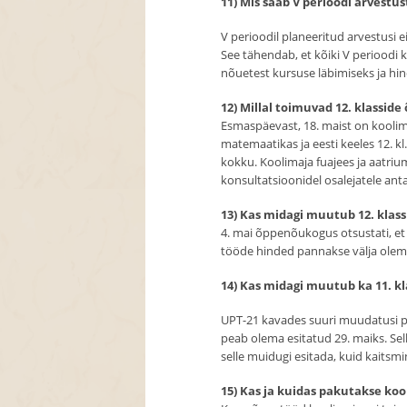
11) Mis saab V perioodi arvestus
V perioodil planeeritud arvestusi e
See tähendab, et kõiki V perioodi
nõuetest kursuse läbimiseks ja hi
12) Millal toimuvad 12. klassid
Esmaspäevast, 18. maist on koolima
matemaatikas ja eesti keeles 12. kl
kokku. Koolimaja fuajees ja aatriu
konsultatsioonidel osalejatele ant
13) Kas midagi muutub 12. klass
4. mai õppenõukogus otsustati, et 
tööde hinded pannakse välja olema
14) Kas midagi muutub ka 11. kl
UPT-21 kavades suuri muudatusi p
peab olema esitatud 29. maiks. Sell
selle muidugi esitada, kuid kaitsm
15) Kas ja kuidas pakutakse koo