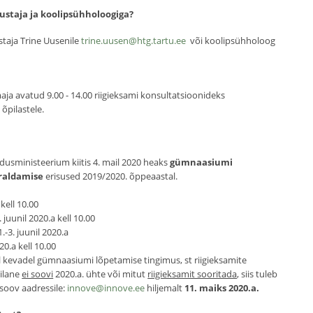
ustaja ja koolipsühholoogiga?
ustaja Trine Uusenile
trine.uusen@htg.tartu.ee
või koolipsühholoog
ja avatud 9.00 - 14.00 riigieksami konsultatsioonideks
 õpilastele.
eadusministeerium kiitis 4. mail 2020 heaks
gümnaasiumi
rraldamise
erisused 2019/2020. õppeaastal.
 kell 10.00
. juunil 2020.a kell 10.00
1.-3. juunil 2020.a
20.a kell 10.00
el kevadel gümnaasiumi lõpetamise tingimus, st riigieksamite
pilane
ei soovi
2020.a. ühte või mitut
riigieksamit sooritada
, siis tuleb
soov aadressile:
innove@innove.ee
hiljemalt
11. maiks 2020.a.