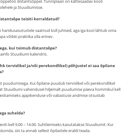
ub õppetöö distantsõppel. Tunniplaan on kättesaadav kooli
bilehele ja Stuudiumisse.
stantsõpe teisiti korraldatud?
 haridusasutustele saatnud küll juhised, aga iga kool lähtub oma
pa võibki praktika olla erinev.
stega, kui toimub distantsõpe?
sainfo Stuudiumi kalendris.
ehk tervislikel ja/või perekondlikel) põhjustel ei saa õpilane
a?
st puudumisega. Kui õpilane puudub tervislikel või perekondlikel
tajat Stuudiumi vahendusel hiljemalt puudumise päeva hommikul kell
 esitamiseks ajapikenduse või vabastuse andmise otsustab
tega suhelda?
ti kell 9.00 – 14.00. Suhtlemiseks kasutatakse Stuudiumit. Kui
nda, siis ta annab sellest õpilastele eraldi teada.