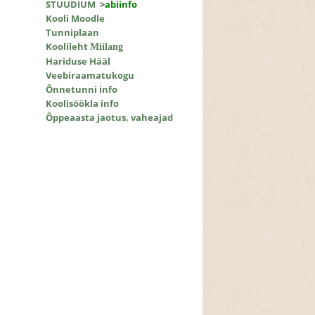
STUUDIUM
>
abiinfo
Kooli Moodle
Tunniplaan
Koolileht
Miilang
Hariduse Hääl
Veebiraamatukogu
Õnnetunni info
Koolisöökla info
Õppeaasta jaotus, vaheajad