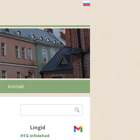
Kontakt
Otsinguvorm
Otsing
Lingid
HTG infolehed