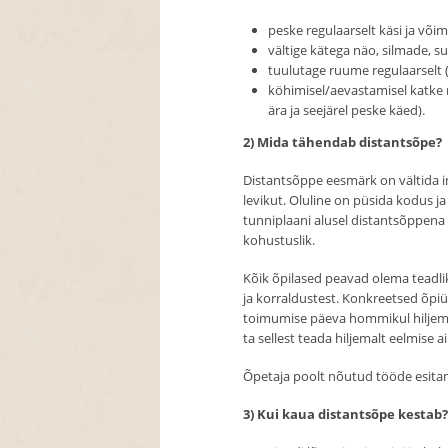
peske regulaarselt käsi ja võim
vältige kätega näo, silmade, s
tuulutage ruume regulaarselt 
köhimisel/aevastamisel katke 
ära ja seejärel peske käed).
2) Mida tähendab distantsõpe?
Distantsõppe eesmärk on vältida in
levikut. Oluline on püsida kodus j
tunniplaani alusel distantsõppena 
kohustuslik.
Kõik õpilased peavad olema teadli
ja korraldustest. Konkreetsed õpi
toimumise päeva hommikul hiljemalt
ta sellest teada hiljemalt eelmise 
Õpetaja poolt nõutud tööde esitami
3) Kui kaua distantsõpe kestab