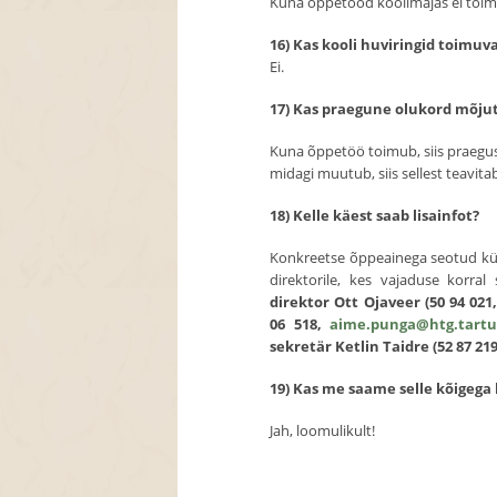
Kuna õppetööd koolimajas ei toimu,
16) Kas kooli huviringid toimuv
Ei.
17) Kas praegune olukord mõj
Kuna õppetöö toimub, siis praegu
midagi muutub, siis sellest teavit
18) Kelle käest saab lisainfot?
Konkreetse õppeainega seotud küs
direktorile, kes vajaduse korral
direktor Ott Ojaveer (50 94 021
06 518,
aime.punga@htg.tartu
sekretär Ketlin Taidre (52 87 21
19) Kas me saame selle kõigeg
Jah, loomulikult!