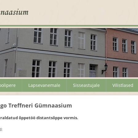
oolipere
Lapsevanemale
Sisseastujale
Vilistlased
ugo Treffneri Gümnaasium
orraldatud õppetöö distantsõppe vormis.
d: