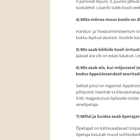
V perioodi lõpuni, 5. juunini jätk
kodulehel. Lisainfo tuleb kooli vee
4) Miks mõnes muus koolis on di
Haridus- ja Teadusministeerium on
kokku lepitud alustest. Koolide kau
5) Mis saab kõikide kooli üritu
Jäävad ära või on edasi lükatud. Li
6) Mis saab siis, kui mõjuvatel (
kodus õppeülesandeid sooritad
Sellisel juhul on tegemist õppetöö
põhjustel, teavitab ta klassijuha
9.00. Haigestunud õpilasele tööde
aineõpetaja.
7) Millal ja kuidas saab õpetaja
Õpetajad on kättesaadavad tööpäevi
õpetaja kasutab muud suhtluskeskko