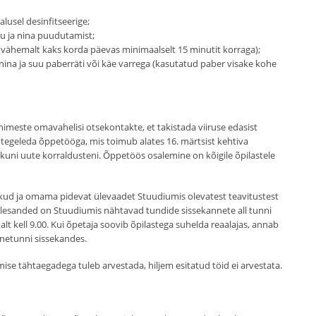
alusel desinfitseerige;
uu ja nina puudutamist;
(vähemalt kaks korda päevas minimaalselt 15 minutit korraga);
nina ja suu paberräti või käe varrega (kasutatud paber visake kohe
imeste omavahelisi otsekontakte, et takistada viiruse edasist
a tegeleda õppetööga, mis toimub alates 16. märtsist kehtiva
kuni uute korraldusteni. Õppetöös osalemine on kõigile õpilastele
kud ja omama pidevat ülevaadet Stuudiumis olevatest teavitustest
ülesanded on Stuudiumis nähtavad tundide sissekannete all tunni
 kell 9.00. Kui õpetaja soovib õpilastega suhelda reaalajas, annab
ainetunni sissekandes.
se tähtaegadega tuleb arvestada, hiljem esitatud töid ei arvestata.
?