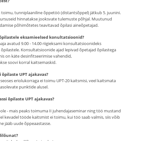
test?
i toimu, tunniplaaniline õppetöö (distantsõppel) jätkub 5. juunini.
 kursuseid hinnatakse jooksvate tulemuste põhjal. Muutunud
ndamise põhimõtetes teavitavad õpilasi aineõpetajad.
e õpilastele eksamieelsed konultatsioonid?
ja avatud 9.00 - 14.00 riigieksami konsultatsioonideks
. õpilastele. Konsultatsioonide ajad lepivad õpetajad õpilastega
mis on käte desinfitseerimise vahendid,
akse soovi korral kaitsemaskid.
i õpilaste UPT ajakavas?
seoses eriolukorraga ei toimu UPT-20 kaitsmisi, veel kaitsmata
solevate punktide alusel.
assi õpilaste UPT ajakavas?
ole - mais peaks toimuma II juhendajaseminar ning töö mustand
el kevadel tööde kaitsmist ei toimu, kui töö saab valmis, siis võib
ine jääb uude õppeaastasse.
lilõunat?