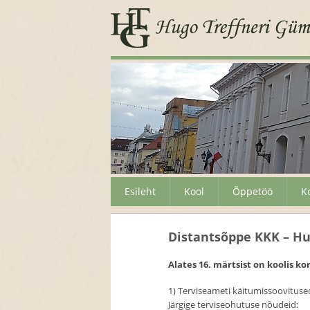
Esileht
Kool
Õppetöö
K
Distantsõppe KKK – H
Alates 16. märtsist on koolis k
1) Terviseameti käitumissoovituse
Järgige terviseohutuse nõudeid: