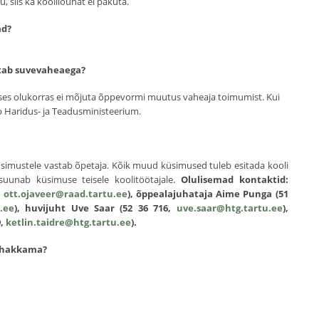
 siis ka koolilõunat ei pakuta.
ad?
utab suvevaheaega?
ses olukorras ei mõjuta õppevormi muutus vaheaja toimumist. Kui
ab Haridus- ja Teadusministeerium.
imustele vastab õpetaja. Kõik muud küsimused tuleb esitada kooli
 suunab küsimuse teisele koolitöötajale.
Olulisemad kontaktid:
,
ott.ojaveer@raad.tartu.ee
), õppealajuhataja Aime Punga (51
.ee
), huvijuht Uve Saar (52 36 716,
uve.saar@htg.tartu.ee
),
9,
ketlin.taidre@htg.tartu.ee
).
a hakkama?