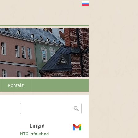
Kontakt
Otsinguvorm
Otsing
Lingid
HTG infolehed