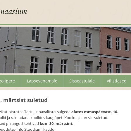
oolipere
Lapsevanemale
Sisseastujale
Vilistlased
. märtsist suletud
kut otsustas Tartu linnavalitsus sulgeda
alates esmaspäevast, 16.
lid ja rakendada koolides kaugõpet. Koolimaja on siis suletud,
gsed piirangud kehtivad
kuni 30.
märtsini
.
puudutav info Stuudiumi kaudu.