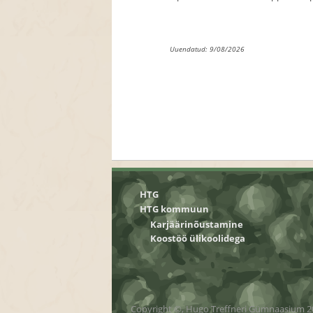
Uuendatud: 9/08/2026
HTG
HTG kommuun
Karjäärinõustamine
Koostöö ülikoolidega
Copyright ©, Hugo Treffneri Gümnaasium 2