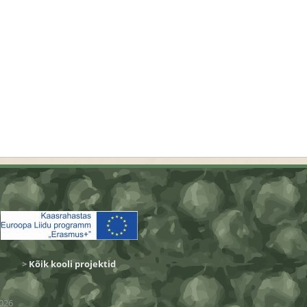
>
Kõik kooli projektid
026