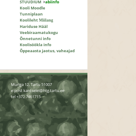
STUUDIUM
>
abiinfo
Kooli Moodle
Tunniplaan
Koolileht
Miilang
Hariduse Hääl
Veebiraamatukogu
Õnnetunni info
Koolisöökla info
Õppeaasta jaotus, vaheajad
Munga 12, Tartu 51007
e-post
kantselei@htg.tartu.ee
tel
+372 7461715