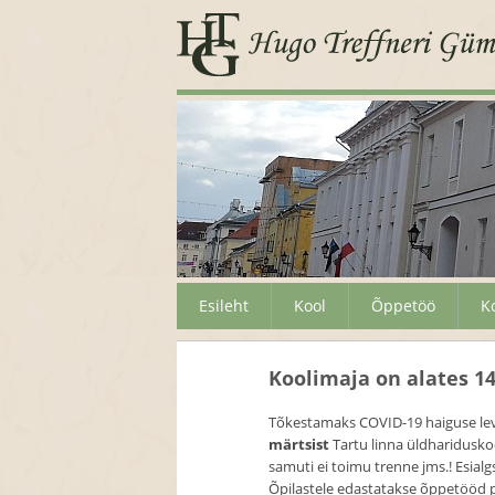
Esileht
Kool
Õppetöö
K
Koolimaja on alates 14
Tõkestamaks COVID-19 haiguse levi
märtsist
Tartu linna üldhariduskoo
samuti ei toimu trenne jms.! Esial
Õpilastele edastatakse õppetööd 