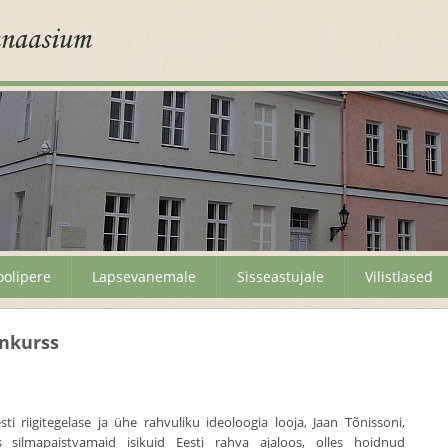
oolipere
Lapsevanemale
Sisseastujale
Vilistlased
onkurss
sti riigitegelase ja ühe rahvuliku ideoloogia looja, Jaan Tõnissoni,
 silmapaistvamaid isikuid Eesti rahva ajaloos, olles hoidnud