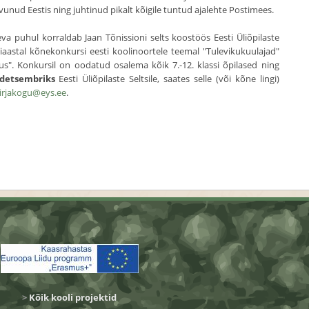
nud Eestis ning juhtinud pikalt kõigile tuntud ajalehte Postimees.
va puhul korraldab Jaan Tõnissioni selts koostöös Eesti Üliõpilaste
eliaastal kõnekonkursi eesti koolinoortele teemal "Tulevikukuulajad"
us". Konkursil on oodatud osalema kõik 7.-12. klassi õpilased ning
 detsembriks
Eesti Üliõpilaste Seltsile, saates selle (või kõne lingi)
irjakogu@eys.ee
.
>
Kõik kooli projektid