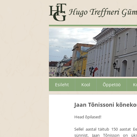
Esileht
Kool
Õppetöö
K
Jaan Tõnissoni kõnek
Head õpilased!
Sellel aastal täitub 150 aastat Ee
sünnist. Jaan Tõnisson on üks