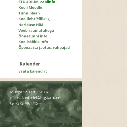
STUUDIUM
>
abiinfo
Kooli Moodle
Tunniplaan
Koolileht
Miilang
Hariduse Hääl
Veebiraamatukogu
Õnnetunni info
Koolisöökla info
Õppeaasta jaotus, vaheajad
Kalender
vaata kalendrit
Munga 12, Tartu 51007
e-post
kantselei@htg.tartu.ee
tel
+372 7461715