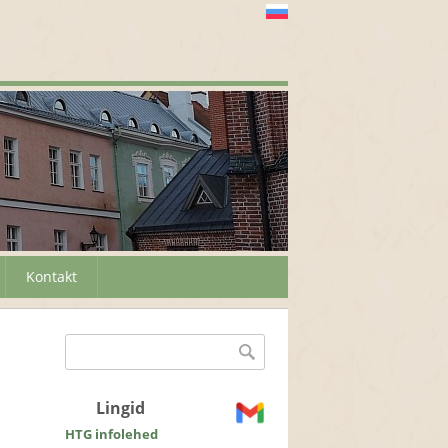
Kontakt
Otsinguvorm
Otsing
Lingid
HTG infolehed