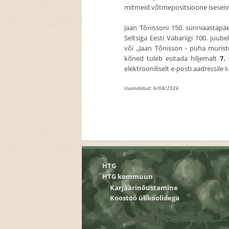
mitmeid võtmepositsioone iseseisvu
Jaan Tõnissoni 150. sünniaastapäe
Seltsiga Eesti Vabariigi 100. juub
või ,,Jaan Tõnisson - püha mürist
kõned tuleb esitada hiljemalt
7.
elektrooniliselt e-posti aadressile
k
Uuendatud: 6/08/2026
HTG
HTG kommuun
Karjäärinõustamine
Koostöö ülikoolidega