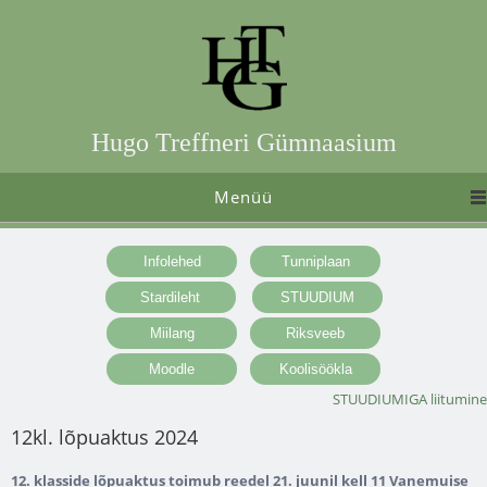
Hugo Treffneri Gümnaasium
Menüü
STUUDIUMIGA liitumine
12kl. lõpuaktus 2024
12. klasside lõpuaktus toimub reedel 21. juunil kell 11 Vanemuise