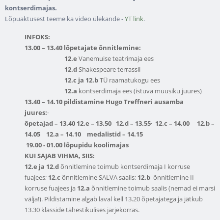
kontserdimajas.
Lõpuaktusest teeme ka video ülekande -
YT link
.
INFOKS:
13.00 – 13.40 lõpetajate õnnitlemine:
12.e
Vanemuise teatrimaja ees
12.d
Shakespeare terrassil
12.c ja 12.b
TÜ raamatukogu ees
12.a
kontserdimaja ees (istuva muusiku juures)
13.40 – 14.10
pildistamine Hugo Treffneri ausamba
juures:
·
õpetajad – 13.40
12.e – 13.50
12.d – 13.55
·
12.c – 14.00
12.b –
14.05
12.a – 14.10
medalistid – 14.15
19.00 - 01.00 lõpupidu koolimajas
KUI SAJAB VIHMA, SIIS:
12.e ja 12.d
õnnitlemine toimub kontserdimaja I korruse
fuajees;
12.c
õnnitlemine SALVA saalis;
12.b
õnnitlemine II
korruse fuajees ja
12.a
õnnitlemine toimub saalis (nemad ei marsi
välja!). Pildistamine algab laval kell 13.20 õpetajatega ja jätkub
13.30 klasside tähestikulises järjekorras.