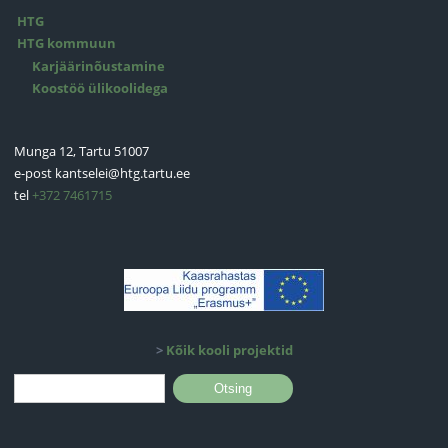
HTG
HTG kommuun
Karjäärinõustamine
Koostöö ülikoolidega
Munga 12, Tartu 51007
e-post
kantselei@htg.tartu.ee
tel
+372 7461715
>
Kõik kooli projektid
Otsinguvorm
Otsing