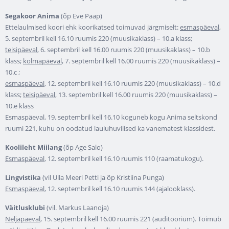
Segakoor Anima
(õp Eve Paap)
Ettelaulmised koori ehk koorikatsed toimuvad järgmiselt:
esmaspäeval
,
5. septembril kell 16.10 ruumis 220 (muusikaklass) – 10.a klass;
teisipäeval
, 6. septembril kell 16.00 ruumis 220 (muusikaklass) – 10.b
klass;
kolmapäeval
, 7. septembril kell 16.00 ruumis 220 (muusikaklass) –
10.c ;
esmaspäeval
, 12. septembril kell 16.10 ruumis 220 (muusikaklass) – 10.d
klass;
teisipäeval
, 13. septembril kell 16.00 ruumis 220 (muusikaklass) –
10.e klass
Esmaspäeval, 19. septembril kell 16.10 koguneb kogu Anima seltskond
ruumi 221, kuhu on oodatud lauluhuvilised ka vanematest klassidest.
Koolileht Miilang
(õp Age Salo)
Esmaspäeval
, 12. septembril kell 16.10 ruumis 110 (raamatukogu).
Lingvistika
(vil Ulla Meeri Petti ja õp Kristiina Punga)
Esmaspäeval
, 12. septembril kell 16.10 ruumis 144 (ajalooklass).
Väitlusklubi
(vil. Markus Laanoja)
Neljapäeval
, 15. septembril kell 16.00 ruumis 221 (auditoorium). Toimub