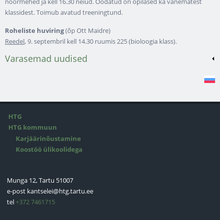
noormehed ja kell 16.30 neiud. Oodatud on õpilased ka vanematest
klassidest. Toimub avatud treeningtund.
Roheliste huviring
(õp Ott Maidre)
Reedel
, 9. septembril kell 14.30 ruumis 225 (bioloogia klass).
Varasemad uudised
HTG
HTG kommuun
Karjäärinõustamine
Koostöö ülikoolidega
Munga 12, Tartu 51007
e-post
kantselei@htg.tartu.ee
tel
+372 7461715