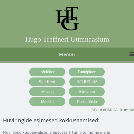
Hugo Treffneri Gümnaasium
Menüü
STUUDIUMIGA liitumine
Huviringide esimesed kokkusaamised:
Huviringid kuupäevalises järjestuses 1. tunni toimumise järgi