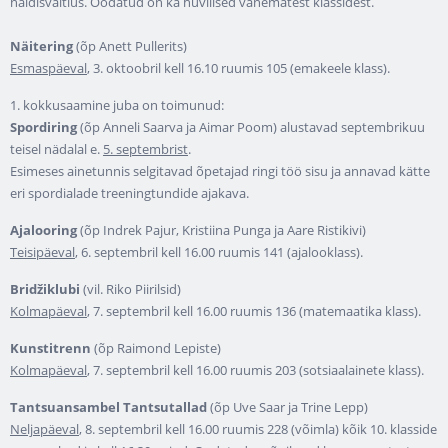
näidisväitlus. Oodatud on ka huvilised vanematest klassidest.
Näitering
(õp Anett Pullerits)
Esmaspäeval
, 3. oktoobril kell 16.10 ruumis 105 (emakeele klass).
1. kokkusaamine juba on toimunud:
Spordiring
(õp Anneli Saarva ja Aimar Poom) alustavad septembrikuu
teisel nädalal e.
5. septembrist
.
Esimeses ainetunnis selgitavad õpetajad ringi töö sisu ja annavad kätte
eri spordialade treeningtundide ajakava.
Ajalooring
(õp Indrek Pajur, Kristiina Punga ja Aare Ristikivi)
Teisipäeval
, 6. septembril kell 16.00 ruumis 141 (ajalooklass).
Bridžiklubi
(vil. Riko Piirilsid)
Kolmapäeval
, 7. septembril kell 16.00 ruumis 136 (matemaatika klass).
Kunstitrenn
(õp Raimond Lepiste)
Kolmapäeval
, 7. septembril kell 16.00 ruumis 203 (sotsiaalainete klass).
Tantsuansambel Tantsutallad
(õp Uve Saar ja Trine Lepp)
Neljapäeval
, 8. septembril kell 16.00 ruumis 228 (võimla) kõik 10. klasside