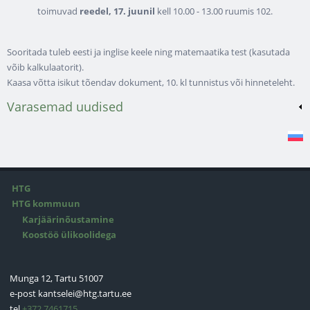
toimuvad
reedel, 17. juunil
kell 10.00 - 13.00 ruumis 102.
Sooritada tuleb eesti ja inglise keele ning matemaatika test (kasutada
võib kalkulaatorit).
Kaasa võtta isikut tõendav dokument, 10. kl tunnistus või hinneteleht.
Varasemad uudised
HTG
HTG kommuun
Karjäärinõustamine
Koostöö ülikoolidega
Munga 12, Tartu 51007
e-post
kantselei@htg.tartu.ee
tel
+372 7461715