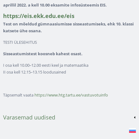
aprillil 2022. a kell 10.00 eksamite infosüsteemis EIS.
https://eis.ekk.edu.ee/eis
Test on mõeldud gümnaasiumisse sisseastumiseks, ehk 10. klassi
katsete ühe osana.
TESTI ÜLESEHITUS
Sisseastumistest koosneb kahest osast.
I osa kell 10.00
–
12.00 eesti keel ja matemaatika
II osa kell 12.15
–
13.15 loodusained
Täpsemalt vaata
https://www.htg.tartu.ee/vastuvotuinfo
Varasemad uudised