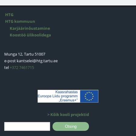
HTG
HTG kommuun
Karjäärinõustamine
Koostöö ülikoolidega
Munga 12, Tartu 51007
e-post
kantselei@htg.tartu.ee
tel
+372 7461715
>
Kõik kooli projektid
Otsinguvorm
Otsing