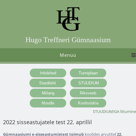
Hugo Treffneri Gümnaasium
Menüü
STUUDIUMIGA liitumine
2022 sisseastujatele test 22. aprillil
Gümnaasiumi e-sisseastumistest toimub
koolides arvutitel
22.