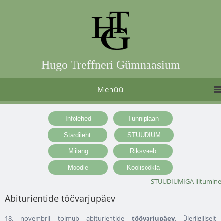
Hugo Treffneri Gümnaasium
Menüü
STUUDIUMIGA liitumine
Abiturientide töövarjupäev
18. novembril toimub abiturientide
töövarjupäev
. Üleriigiliselt