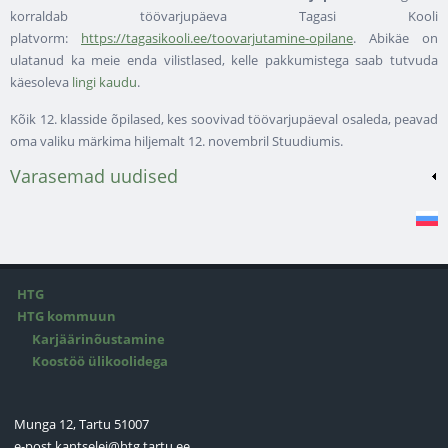
korraldab töövarjupäeva Tagasi Kooli
platvorm:
https://tagasikooli.ee/toovarjutamine-opilane
. Abikäe on
ulatanud ka meie enda vilistlased, kelle pakkumistega saab tutvuda
käesoleva
lingi kaudu
.
Kõik 12. klasside õpilased, kes soovivad töövarjupäeval osaleda, peavad
oma valiku märkima hiljemalt 12. novembril Stuudiumis.
Varasemad uudised
HTG
HTG kommuun
Karjäärinõustamine
Koostöö ülikoolidega
Munga 12, Tartu 51007
e-post
kantselei@htg.tartu.ee