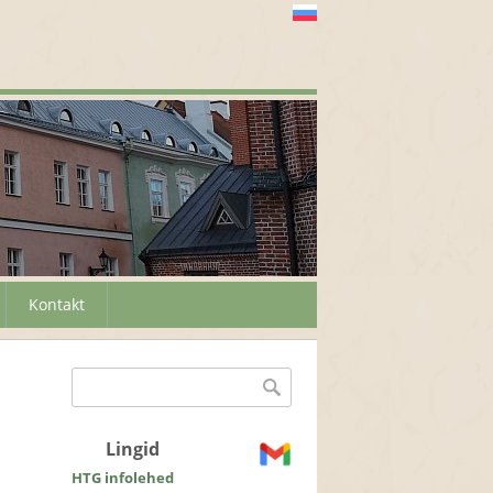
Kontakt
Otsinguvorm
Otsing
Lingid
HTG infolehed