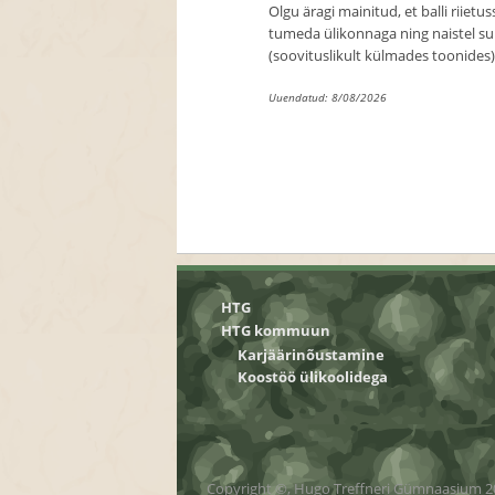
Olgu äragi mainitud, et balli riietus
tumeda ülikonnaga ning naistel suu
(soovituslikult külmades toonides)
Uuendatud: 8/08/2026
HTG
HTG kommuun
Karjäärinõustamine
Koostöö ülikoolidega
Copyright ©, Hugo Treffneri Gümnaasium 2