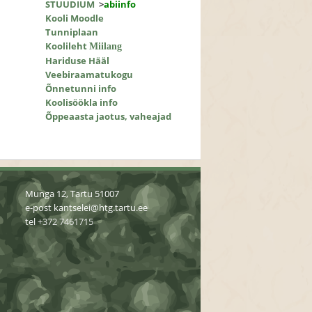
STUUDIUM
>
abiinfo
Kooli Moodle
Tunniplaan
Koolileht
Miilang
Hariduse Hääl
Veebiraamatukogu
Õnnetunni info
Koolisöökla info
Õppeaasta jaotus, vaheajad
Munga 12, Tartu 51007
e-post
kantselei@htg.tartu.ee
tel
+372 7461715