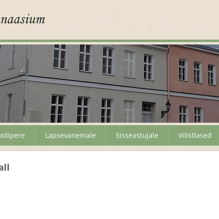
oolipere
Lapsevanemale
Sisseastujale
Vilistlased
all