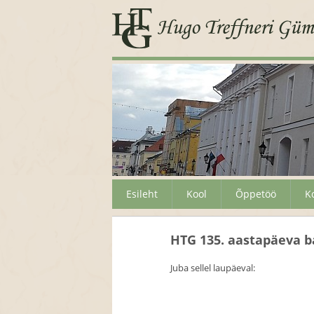
Esileht
Kool
Õppetöö
K
HTG 135. aastapäeva b
Juba sellel laupäeval: