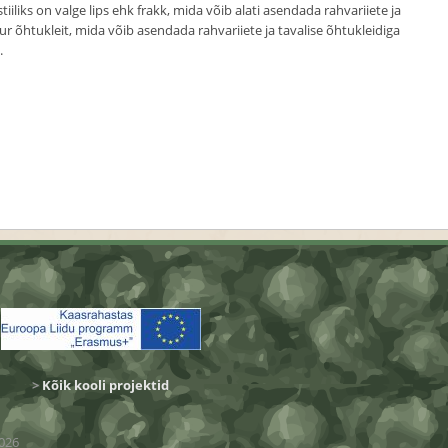
stiiliks on valge lips ehk frakk, mida võib alati asendada rahvariiete ja
r õhtukleit, mida võib asendada rahvariiete ja tavalise õhtukleidiga
.
>
Kõik kooli projektid
026