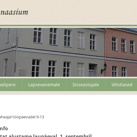
oolipere
Lapsevanemale
Sisseastujale
Vilistlased
heajal tööpäevadel 9-13
info
at alustame laupäeval, 1. septembril