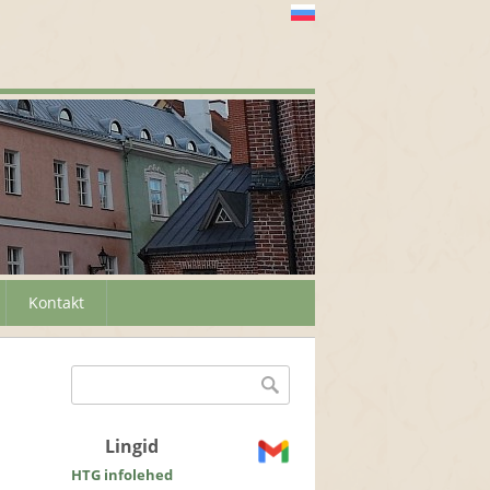
Kontakt
Otsinguvorm
Otsing
Lingid
HTG infolehed