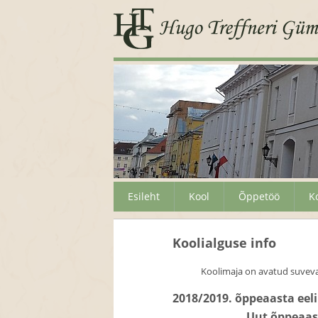
Esileht
Kool
Õppetöö
K
Koolialguse info
Koolimaja on avatud suveva
2018/2019. õppeaasta eel
Uut õppeaast