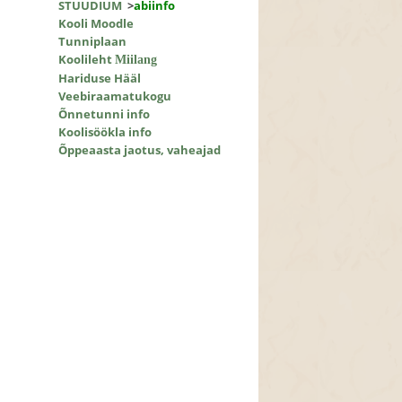
STUUDIUM
>
abiinfo
Kooli Moodle
Tunniplaan
Koolileht
Miilang
Hariduse Hääl
Veebiraamatukogu
Õnnetunni info
Koolisöökla info
Õppeaasta jaotus, vaheajad