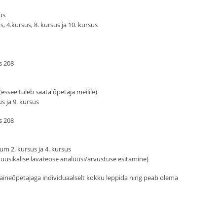
us
 4.kursus, 8. kursus ja 10. kursus
s 208
 (essee tuleb saata õpetaja meilile)
s ja 9. kursus
s 208
m 2. kursus ja 4. kursus
uusikalise lavateose analüüsi/arvustuse esitamine)
 aineõpetajaga individuaalselt kokku leppida ning peab olema