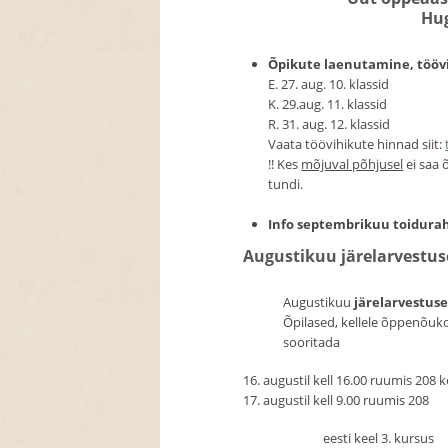
Hug
Õpikute laenutamine, tööv
E. 27. aug. 10. klassid
K. 29.aug. 11. klassid
R. 31. aug. 12. klassid
Vaata töövihikute hinnad siit:
!! Kes
mõjuval põhjusel
ei saa 
tundi.
Info septembrikuu toidura
Augustikuu järelarvestu
Augustikuu
järelarvestus
Õpilased, kellele õppenõuk
sooritada
16. augustil kell 16.00 ruumis 208 
17. augustil kell 9.00 ruumis 208
eesti keel 3. kursus