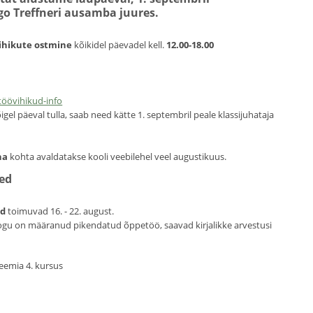
o Treffneri ausamba juures.
ihikute ostmine
kõikidel päevadel kell.
12.00-18.00
töövihikud-info
õigel päeval tulla, saab need kätte 1. septembril peale klassijuhataja
ha
kohta avaldatakse kooli veebilehel veel augustikuus.
sed
ed
toimuvad 16. - 22. august.
ogu on määranud pikendatud õppetöö, saavad kirjalikke arvestusi
keemia 4. kursus