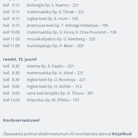
kell 9.15 bioloogia õp. S. Kaarna – 221
kell 9.15 matemaatika õp. E. Timak – 221
kell 9.15 inglise keel õp. E. Hunt – 105
kell 9.15 prantsuse keel õp. T. Niitvägi-Hellamaa – 105
kell 10.00 matemaatika õp. Ü. Hüva, K. Orav-Puurand – 136
kell 11.00 muusikaõpetus õp. Ü. Keerberg – 220
kell 11.00 kunstiajalugu õp. P. Beier – 203
reedel, 15. juunil
kell 8.30 keemia õp. E. Paabo – 221
kell 8.30 matemaatika õp. H. Kiisel – 221
kell 8.30 inglise keel õp. Ü. Roostoja – 221
kell 9.00 inglise keel õp. H. Köhler – 312
kell 9.00 vene keel (kirjalik) õp. O. Titova – 301
kell 13.00 kirjandus õp. M. Põkka – 107
Kordusarvestused
Õppeaasta jooksul ebaõnnestunud või sooritamata jäänud
kirjalikud