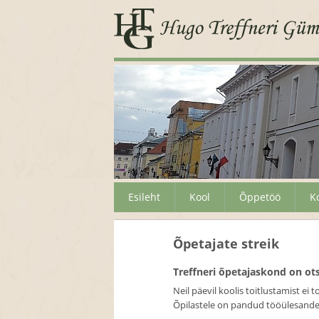
Esileht
Kool
Õppetöö
K
Õpetajate streik
Treffneri õpetajaskond on ots
Neil päevil koolis toitlustamist e
Õpilastele on pandud tööülesande