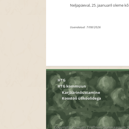
Neljapäeval, 25. jaanuaril oleme kõ
Uuendatud: 7/08/2026
HTG
HTG kommuun
Karjäärinõustamine
Koostöö ülikoolidega
Copyright ©, Hugo Treffneri Gümnaasium 2