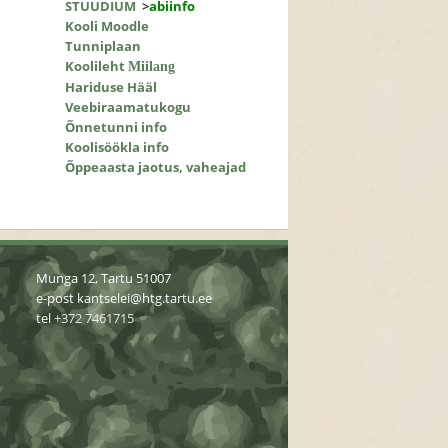
STUUDIUM
>
abiinfo
Kooli Moodle
Tunniplaan
Koolileht
Miilang
Hariduse Hääl
Veebiraamatukogu
Õnnetunni info
Koolisöökla info
Õppeaasta jaotus, vaheajad
Munga 12, Tartu 51007
e-post
kantselei@htg.tartu.ee
tel
+372 7461715