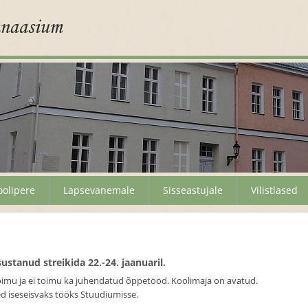
oolipere
Lapsevanemale
Sisseastujale
Vilistlased
ustanud streikida 22.-24. jaanuaril.
i toimu ja ei toimu ka juhendatud õppetööd. Koolimaja on avatud.
d iseseisvaks tööks Stuudiumisse.