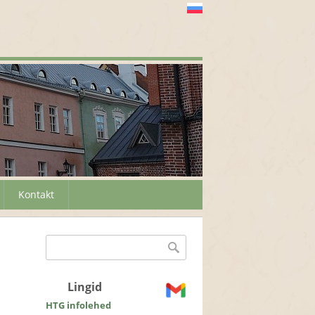
Kontakt
Otsinguvorm
Otsing
Lingid
HTG infolehed