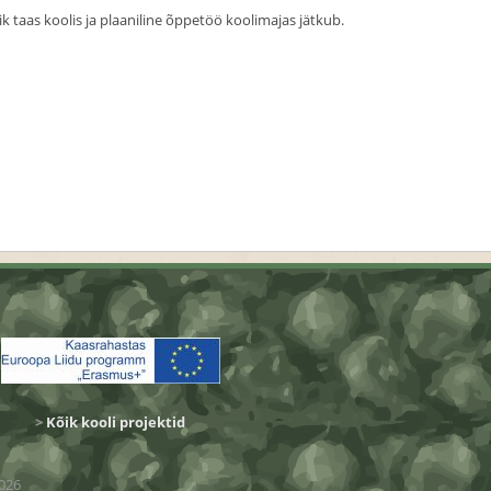
ik taas koolis ja plaaniline õppetöö koolimajas jätkub.
>
Kõik kooli projektid
026