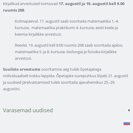
Kirjalikud arvestused toimuvad
17. augustil ja 19. augustil kell 9.00
ruumis 208
.
Kolmapäeval, 17. augustil saab sooritada matemaatika 1.-4.
kursuse, matemaatika praktikumi 4. kursuse, eesti keele ja
keemia kirjalikke arvestusi.
Reedel, 19. augustil kell 9.00 ruumis 208 saab sooritada ajaloo,
matemaatika 5. ja 8. kursuse, bioloogia ja füüsika kirjalikke
arvestusi.
Suuliste arvestuste
sooritamise aeg tuleb õpetajatega
individuaalselt kokku leppida. Õpetajate suvepuhkus lõpeb 21. augustil
ja suulised järelvastamised tuleb sooritada ajavahemikus 25.-29.
augustini.
Varasemad uudised