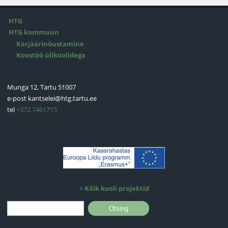
HTG
HTG kommuun
Karjäärinõustamine
Koostöö ülikoolidega
Munga 12, Tartu 51007
e-post
kantselei@htg.tartu.ee
tel
+372 7461715
>
Kõik kooli projektid
Otsinguvorm
Otsing