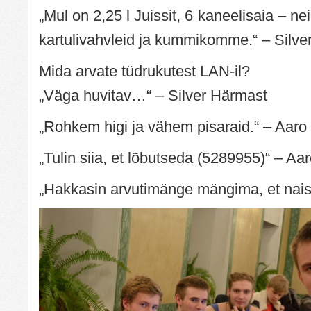
„Mul on 2,25 l Juissit, 6 kaneelisaia – n
kartulivahvleid ja kummikomme.“ – Silve
Mida arvate tüdrukutest LAN-il?
„Väga huvitav…“ – Silver Härmast
„Rohkem higi ja vähem pisaraid.“ – Aaro
„Tulin siia, et lõbutseda (5289955)“ – Aa
„Hakkasin arvutimänge mängima, et nais