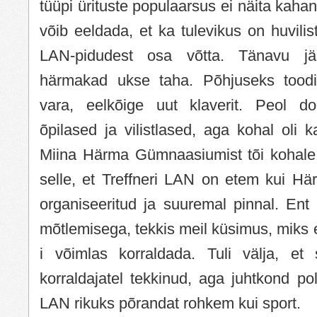
tüüpi ürituste populaarsus ei näita kaha
võib eeldada, et ka tulevikus on huvilist
LAN-pidudest osa võtta. Tänavu j
härmakad ukse taha. Põhjuseks toodi 
vara, eelkõige uut klaverit. Peol dom
õpilased ja vilistlased, aga kohal oli k
Miina Härma Gümnaasiumist tõi kohale
selle, et Treffneri LAN on etem kui H
organiseeritud ja suuremal pinnal. Ent 
mõtlemisega, tekkis meil küsimus, miks 
i võimlas korraldada. Tuli välja, et 
korraldajatel tekkinud, aga juhtkond p
LAN rikuks põrandat rohkem kui sport.