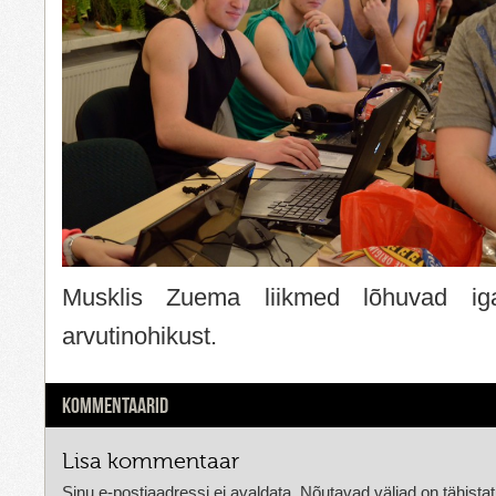
Musklis Zuema liikmed lõhuvad iga
arvutinohikust.
KOMMENTAARID
Lisa kommentaar
Sinu e-postiaadressi ei avaldata.
Nõutavad väljad on tähista