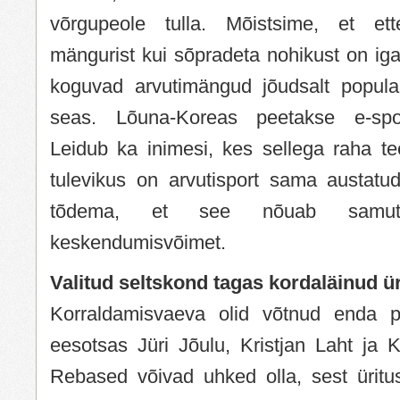
võrgupeole tulla. Mõistsime, et ette
mängurist kui sõpradeta nohikust on ig
koguvad arvutimängud jõudsalt populaa
seas. Lõuna-Koreas peetakse e-spor
Leidub ka inimesi, kes sellega raha te
tulevikus on arvutisport sama austatu
tõdema, et see nõuab samuti 
keskendumisvõimet.
Valitud seltskond tagas kordaläinud ü
Korraldamisvaeva olid võtnud enda p
eesotsas Jüri Jõulu, Kristjan Laht ja 
Rebased võivad uhked olla, sest üritus