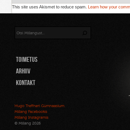
This site uses Akismet to reduce spam.
Learn how your comme
TOIMETUS
Arhiiv
Kontakt
Hugo Treffneri Gümnaasium
Miilang Facebookis
Miilang Instagramis
© Miilang 2026