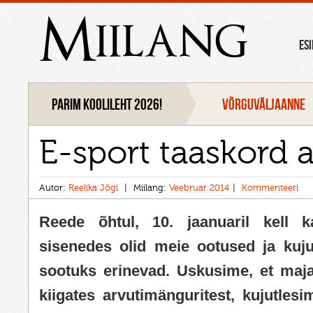
Miilang
ES
Parim koolileht 2026!
VÕRGUVÄLJAANNE
E-sport taaskord 
Autor:
Reelika Jõgi
Miilang:
Veebruar 2014
Kommenteeri
Reede õhtul, 10. jaanuaril kell k
sisenedes olid meie ootused ja kuju
sootuks erinevad. Uskusime, et maja
kiigates arvutimänguritest, kujutles