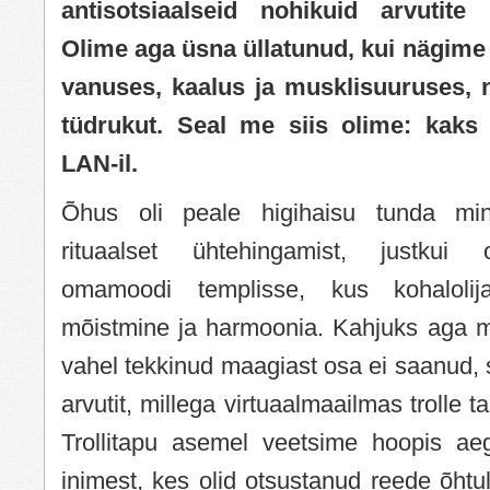
antisotsiaalseid nohikuid arvutite
Olime aga üsna üllatunud, kui nägime
vanuses, kaalus ja musklisuuruses, n
tüdrukut. Seal me siis olime: kaks
LAN-il.
Õhus oli peale higihaisu tunda min
rituaalset ühtehingamist, justkui 
omamoodi templisse, kus kohalolija
mõistmine ja harmoonia. Kahjuks aga me
vahel tekkinud maagiast osa ei saanud, 
arvutit, millega virtuaalmaailmas trolle 
Trollitapu asemel veetsime hoopis ae
inimest, kes olid otsustanud reede õht