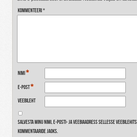
Kommenteeri
*
*
Nimi
*
E-post
Veebileht
Salvesta minu nimi, e-posti- ja veebiaadress sellesse veebilehit
kommentaaride jaoks.