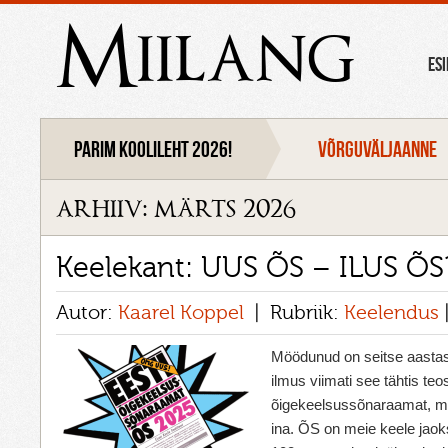
Miilang
ES
Parim koolileht 2026!
VÕRGUVÄLJAANNE
arhiiv: märts 2026
Keelekant: UUS ÕS – ILUS ÕS
Autor:
Kaarel Koppel
Rubriik:
Keelendus
Möödunud on seitse aastast
ilmus viimati see tähtis teo
õigekeelsussõnaraamat, m
ina. ÕS on meie keele jaok