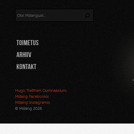
TOIMETUS
Arhiiv
Kontakt
Hugo Treffneri Gümnaasium
Miilang Facebookis
Miilang Instagramis
© Miilang 2026