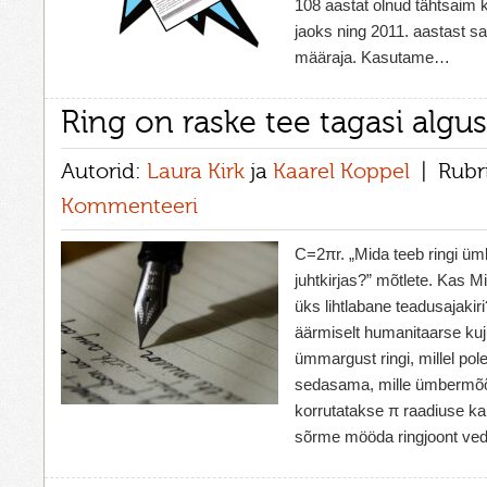
108 aastat olnud tähtsaim k
jaoks ning 2011. aastast saa
määraja. Kasutame…
Ring on raske tee tagasi algu
Autorid:
Laura Kirk
ja
Kaarel Koppel
Rubr
Kommenteeri
C=2πr. „Mida teeb ringi ü
juhtkirjas?” mõtlete. Kas M
üks lihtlabane teadusajakir
äärmiselt humanitaarse kuj
ümmargust ringi, millel pole
sedasama, mille ümbermõ
korrutatakse π raadiuse k
sõrme mööda ringjoont ve