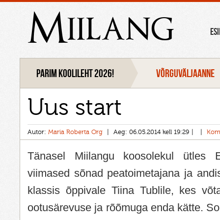
Miilang
ES
Parim koolileht 2026!
VÕRGUVÄLJAANNE
Uus start
Autor:
Maria Roberta Org
Aeg: 06.05.2014 kell 19:29
Kom
Tänasel Miilangu koosolekul ütles 
viimased sõnad peatoimetajana ja andis 
klassis õppivale Tiina Tublile, kes võ
ootusärevuse ja rõõmuga enda kätte. So