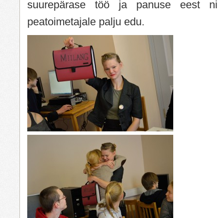
suurepärase töö ja panuse eest n
peatoimetajale palju edu.