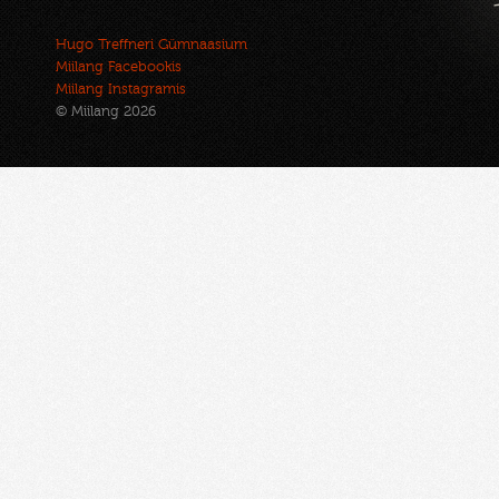
Hugo Treffneri Gümnaasium
Miilang Facebookis
Miilang Instagramis
© Miilang 2026