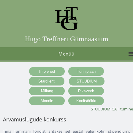
Hugo Treffneri Gümnaasium
Menüü
STUUDIUMIGA liitumine
Arvamuslugude konkurss
Tiina Tammani fondist antakse sel aastal välja kolm stipendiumi: