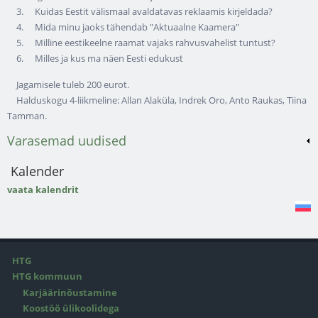
3. Kuidas Eestit välismaal avaldatavas reklaamis kirjeldada?
4. Mida minu jaoks tähendab "Aktuaalne Kaamera"
5. Milline eestikeelne raamat vajaks rahvusvahelist tuntust?
6. Milles ja kus ma näen Eesti edukust
Jagamisele tuleb 200 eurot.
Halduskogu 4-liikmeline: Allan Alaküla, Indrek Oro, Anto Raukas, Tiina
Tamman.
Varasemad uudised
Kalender
vaata kalendrit
HTG
HTG kommuun
Karjäärinõustamine
Koostöö ülikoolidega