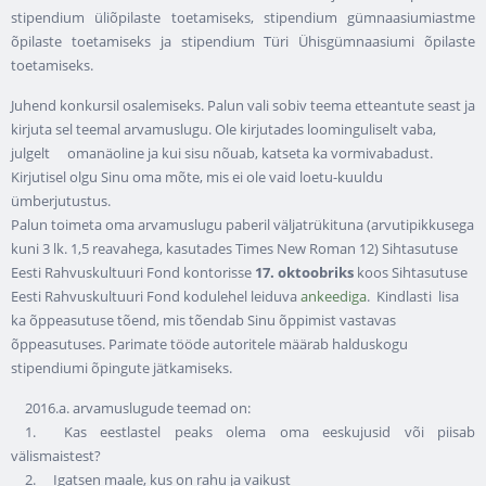
stipendium üliõpilaste toetamiseks, stipendium gümnaasiumiastme
õpilaste toetamiseks ja stipendium Türi Ühisgümnaasiumi õpilaste
toetamiseks.
Juhend konkursil osalemiseks. Palun vali sobiv teema etteantute seast ja
kirjuta sel teemal arvamuslugu. Ole kirjutades loominguliselt vaba,
julgelt omanäoline ja kui sisu nõuab, katseta ka vormivabadust.
Kirjutisel olgu Sinu oma mõte, mis ei ole vaid loetu-kuuldu
ümberjutustus.
Palun toimeta oma arvamuslugu paberil väljatrükituna (arvutipikkusega
kuni 3 lk. 1,5 reavahega, kasutades Times New Roman 12) Sihtasutuse
Eesti Rahvuskultuuri Fond kontorisse
17. oktoobriks
koos Sihtasutuse
Eesti Rahvuskultuuri Fond kodulehel leiduva
ankeediga
. Kindlasti lisa
ka õppeasutuse tõend, mis tõendab Sinu õppimist vastavas
õppeasutuses. Parimate tööde autoritele määrab halduskogu
stipendiumi õpingute jätkamiseks.
2016.a. arvamuslugude teemad on:
1. Kas eestlastel peaks olema oma eeskujusid või piisab
välismaistest?
2. Igatsen maale, kus on rahu ja vaikust