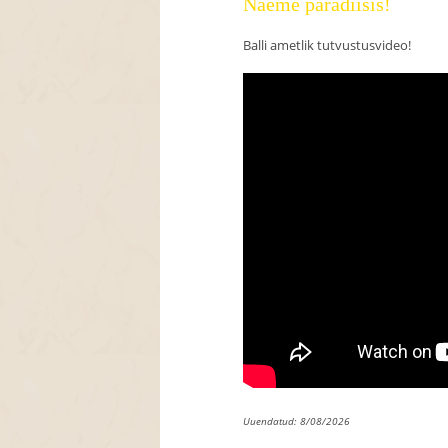
Näeme paradiisis!
Balli ametlik tutvustusvideo!
Uuendatud: 8/08/2026