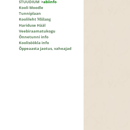
STUUDIUM
>
abiinfo
Kooli Moodle
Tunniplaan
Koolileht
Miilang
Hariduse Hääl
Veebiraamatukogu
Õnnetunni info
Koolisöökla info
Õppeaasta jaotus, vaheajad