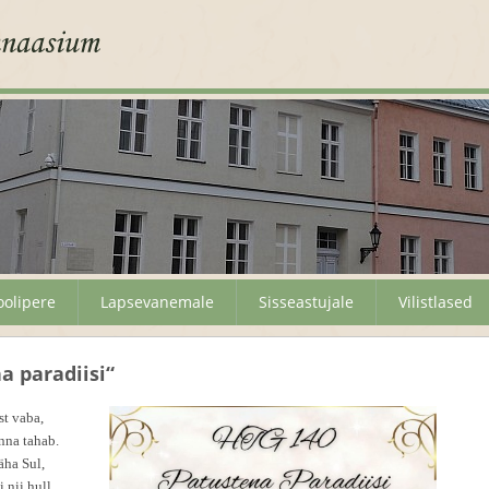
oolipere
Lapsevanemale
Sisseastujale
Vilistlased
a paradiisi“
st vaba,
nna tahab.
äha Sul,
i nii hull.