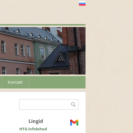
Kontakt
Otsinguvorm
Otsing
Lingid
HTG infolehed