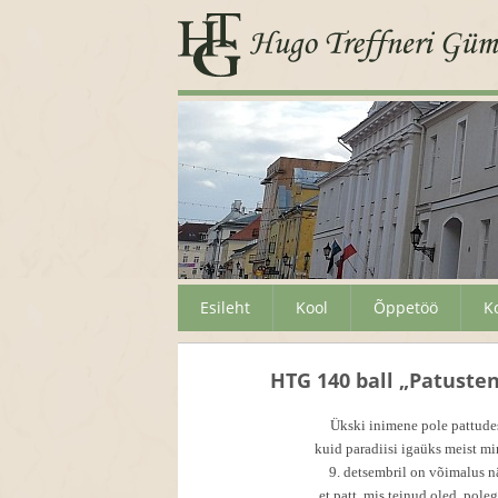
Esileht
Kool
Õppetöö
K
HTG 140 ball „Patusten
Ükski inimene pole pattude
kuid paradiisi igaüks meist mi
9. detsembril on võimalus n
et patt, mis teinud oled, poleg