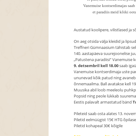
Vanemuise kontserdimajas saab 
et paradiis meid kõiki oot
Austatud koolipere, vilistlased ja 
On aeg otsida välja kleidid ja lipsu
Treffneri Gümnaasium tähistab sel
140. aastapäeva suurejoonelise juu
„Patustena paradiisi” Vanemuise k
9. detsembril kell 18.00
saab igaü
Vanemuise kontserdimaja uste para
ununevad kõik patud ning avaneb 
õnnemaailma. Ball avatakse kell 19
Muusika abil loob meeleolu puhkpi
Popsid ning peole lükkab suurema
Eestis palavalt armastatud bänd
T
Pileteid saab osta alates 13. nove
Piletid eelmüügist 15€ HTG õpilased
Piletid kohapeal 30€ kõigile