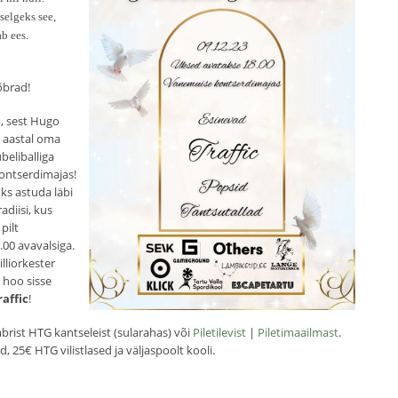
selgeks see,
ab ees.
sõbrad!
d, sest Hugo
 aastal oma
beliballiga
ontserdimajas!
ks astuda läbi
diisi, kus
pilt
.00 avavalsiga.
lliorkester
 hoo sisse
raffic
!
mbrist HTG kantseleist (sularahas) või
Piletilevist
|
Piletimaailmast
.
, 25€ HTG vilistlased ja väljaspoolt kooli.