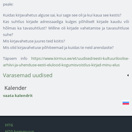
peale:
Kuidas kirjavahetus alguse sai, kui sage see oli ja kui kaua see kestis?
Kas suhtlus kirjade adressaadiga kulges põhiliselt kirjade kaudu või
hõlmas ka tavasuhtlust? Milline oli kirjade vahetamise ja tavasuhtluse
suhe?
Mis kirjavahetuse juures teid köitis?
Mis olid kirjavahetuse põhiteemad ja kuidas te neid arendasite?
Täpsem info
https://www.kirmus.ee/et/uudised/eesti-kultuuriloolise-
arhiivi-ja-uhenduse-eesti-elulood-kogumisvoistlus-kirjad-minu-elus
Varasemad uudised
Kalender
vaata kalendrit
HTG
HTG kommuun