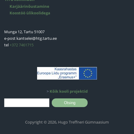
Karjäärinõustamine
Koostöö ülikoolidega
Munga 12, Tartu 51007
e-post
kantselei@htg.tartu.ee
tel
+372 7461715
>
Kõik kooli projektid
Otsinguvorm
Otsing
Copyright © 2026, Hugo Treffneri Gümnaasium