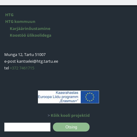
HTG
HTG kommuun
Karjäärinõustamine
Koostöö ülikoolidega
Munga 12, Tartu 51007
e-post
kantselei@htg.tartu.ee
tel
+372 7461715
>
Kõik kooli projektid
Otsinguvorm
Otsing