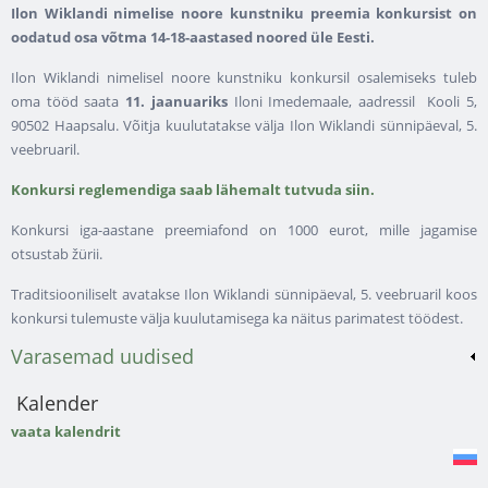
Ilon Wiklandi nimelise noore kunstniku preemia konkursist on
oodatud osa võtma 14-18-aastased noored üle Eesti.
Ilon Wiklandi nimelisel noore kunstniku konkursil osalemiseks tuleb
oma tööd saata
11. jaanuariks
Iloni Imedemaale, aadressil Kooli 5,
90502 Haapsalu. Võitja kuulutatakse välja Ilon Wiklandi sünnipäeval, 5.
veebruaril.
Konkursi reglemendiga saab lähemalt tutvuda siin.
Konkursi iga-aastane preemiafond on 1000 eurot, mille jagamise
otsustab žürii.
Traditsiooniliselt avatakse Ilon Wiklandi sünnipäeval, 5. veebruaril koos
konkursi tulemuste välja kuulutamisega ka näitus parimatest töödest.
Varasemad uudised
Kalender
vaata kalendrit