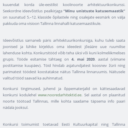
kuuendat korda üle-eestilist koolinoorte arhitektuurikonkurssi.
Seekordne ideevõistlus pealkirjaga
“Minu unistuste katusemaastik”
on suunatud 5.–12. klasside õpilastele ning osalejate eesmärk on välja
pakkuda oma visioon Tallinna linnahalli katusemaastikule.
Ideevõistlus sarnaneb päris arhitektuurikonkursiga, kuhu tuleb saata
joonised ja lühike kirjeldus oma ideedest jõeääre uue ruumilise
lahenduse kohta. Konkursitööd võib teha üksi või kuni kolmeliikmelises
grupis. Tööde esitamise tähtaeg on
4. mai 2020
. aastal (viimane
postitamise kuupäev). Töid hindab asjatundjatest koosnev žürii ning
parimatest töödest koostatakse näitus Tallinna linnaruumis. Näitusele
valitud tööd saavad ka auhinnatud.
Konkursi tingimused, juhend ja õppematerjalid on kättesaadavad
konkursi kodulehel
www.nooredarhitektid.ee
. Sel aastal on plaanitud
noorte töötoad Tallinnas, mille kohta saadame täpsema info paari
nädala jooksul.
Konkursi toimumist toetavad Eesti Kultuurkapital ning Tallinna