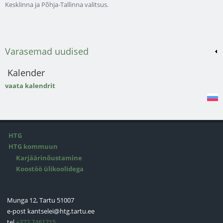
Kesklinna ja Põhja-Tallinna valitsus.
Varasemad uudised
Kalender
vaata kalendrit
HTG
HTG kommuun
Karjäärinõustamine
Koostöö ülikoolidega
Munga 12, Tartu 51007
e-post
kantselei@htg.tartu.ee
tel
+372 7461715