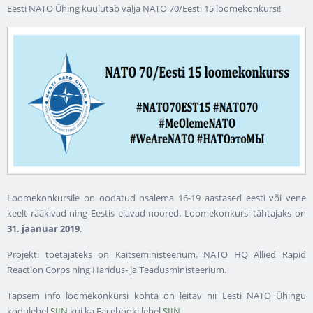
Eesti NATO Ühing kuulutab välja NATO 70/Eesti 15 loomekonkursi!
Loomekonkursile on oodatud osalema 16-19 aastased eesti või vene
keelt rääkivad ning Eestis elavad noored. Loomekonkursi tähtajaks on
31. jaanuar 2019
.
Projekti toetajateks on Kaitseministeerium, NATO HQ Allied Rapid
Reaction Corps ning Haridus- ja Teadusministeerium.
Täpsem info loomekonkursi kohta on leitav nii Eesti NATO Ühingu
kodulehel
SIIN
kui ka Facebooki lehel
SIIN
.