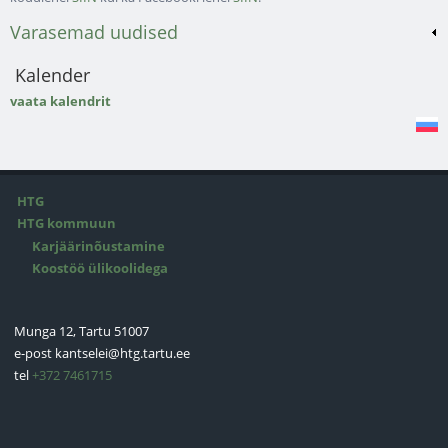
Varasemad uudised
Kalender
vaata kalendrit
HTG
HTG kommuun
Karjäärinõustamine
Koostöö ülikoolidega
Munga 12, Tartu 51007
e-post
kantselei@htg.tartu.ee
tel
+372 7461715