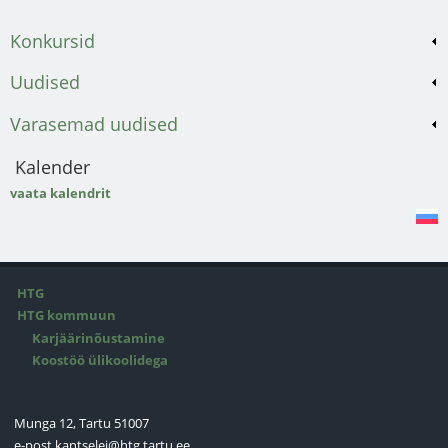
Konkursid
Uudised
Varasemad uudised
Kalender
vaata kalendrit
HTG
HTG kommuun
Karjäärinõustamine
Koostöö ülikoolidega
Munga 12, Tartu 51007
e-post
kantselei@htg.tartu.ee