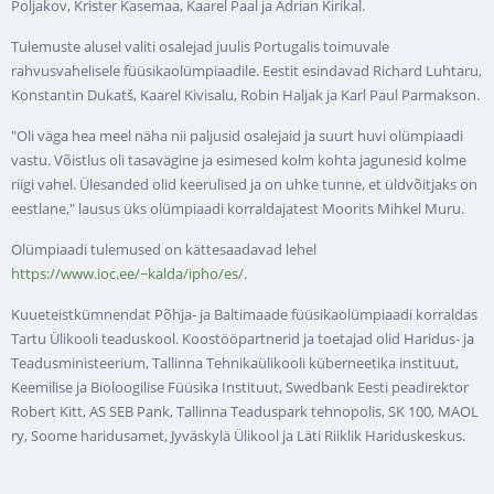
Poljakov, Krister Kasemaa, Kaarel Paal ja Adrian Kirikal.
Tulemuste alusel valiti osalejad juulis Portugalis toimuvale
rahvusvahelisele füüsikaolümpiaadile. Eestit esindavad Richard Luhtaru,
Konstantin Dukatš, Kaarel Kivisalu, Robin Haljak ja Karl Paul Parmakson.
"Oli väga hea meel näha nii paljusid osalejaid ja suurt huvi olümpiaadi
vastu. Võistlus oli tasavägine ja esimesed kolm kohta jagunesid kolme
riigi vahel. Ülesanded olid keerulised ja on uhke tunne, et üldvõitjaks on
eestlane," lausus üks olümpiaadi korraldajatest Moorits Mihkel Muru.
Olümpiaadi tulemused on kättesaadavad lehel
https://www.ioc.ee/~kalda/ipho/es/
.
Kuueteistkümnendat Põhja- ja Baltimaade füüsikaolümpiaadi korraldas
Tartu Ülikooli teaduskool. Koostööpartnerid ja toetajad olid Haridus- ja
Teadusministeerium, Tallinna Tehnikaülikooli küberneetika instituut,
Keemilise ja Bioloogilise Füüsika Instituut, Swedbank Eesti peadirektor
Robert Kitt, AS SEB Pank, Tallinna Teaduspark tehnopolis, SK 100, MAOL
ry, Soome haridusamet, Jyväskylä Ülikool ja Läti Riiklik Hariduskeskus.