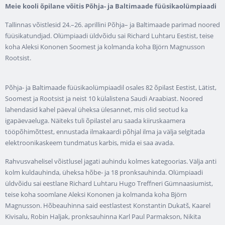
Meie kooli õpilane võitis Põhja- ja Baltimaade füüsikaolümpiaadi
Tallinnas võistlesid 24.–26. aprillini Põhja– ja Baltimaade parimad noored
füüsikatundjad. Olümpiaadi üldvõidu sai Richard Luhtaru Eestist, teise
koha Aleksi Kononen Soomest ja kolmanda koha Björn Magnusson
Rootsist.
Põhja- ja Baltimaade füüsikaolümpiaadil osales 82 õpilast Eestist, Lätist,
Soomest ja Rootsist ja neist 10 külalistena Saudi Araabiast. Noored
lahendasid kahel päeval üheksa ülesannet, mis olid seotud ka
igapäevaeluga. Näiteks tuli õpilastel aru saada kiiruskaamera
tööpõhimõttest, ennustada ilmakaardi põhjal ilma ja välja selgitada
elektroonikaskeem tundmatus karbis, mida ei saa avada.
Rahvusvahelisel võistlusel jagati auhindu kolmes kategoorias. Välja anti
kolm kuldauhinda, üheksa hõbe- ja 18 pronksauhinda. Olümpiaadi
üldvõidu sai eestlane Richard Luhtaru Hugo Treffneri Gümnaasiumist,
teise koha soomlane Aleksi Kononen ja kolmanda koha Björn
Magnusson. Hõbeauhinna said eestlastest Konstantin Dukatš, Kaarel
Kivisalu, Robin Haljak, pronksauhinna Karl Paul Parmakson, Nikita