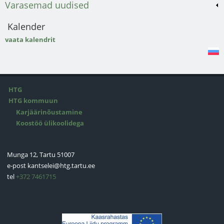
Varasemad uudised
Kalender
vaata kalendrit
HTG
HTG kommuun
Karjäärinõustamine
Koostöö ülikoolidega
Munga 12, Tartu 51007
e-post
kantselei@htg.tartu.ee
tel
+372 7461715