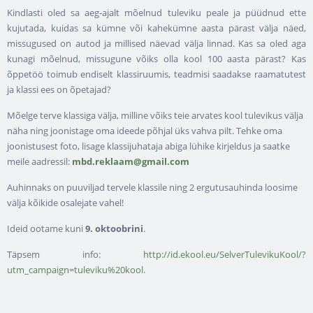
Kindlasti oled sa aeg-ajalt mõelnud tuleviku peale ja püüdnud ette
kujutada, kuidas sa kümne või kahekümne aasta pärast välja näed,
missugused on autod ja millised näevad välja linnad. Kas sa oled aga
kunagi mõelnud, missugune võiks olla kool 100 aasta pärast? Kas
õppetöö toimub endiselt klassiruumis, teadmisi saadakse raamatutest
ja klassi ees on õpetajad?
Mõelge terve klassiga välja, milline võiks teie arvates kool tulevikus välja
näha ning joonistage oma ideede põhjal üks vahva pilt. Tehke oma
joonistusest foto, lisage klassijuhataja abiga lühike kirjeldus ja saatke
meile aadressil:
mbd.reklaam@gmail.com
Auhinnaks on puuviljad tervele klassile ning 2 ergutusauhinda loosime
välja kõikide osalejate vahel!
Ideid ootame kuni
9. oktoobrini
.
Täpsem info:
http://id.ekool.eu/SelverTulevikuKool/?
utm_campaign=tuleviku%20kool
.