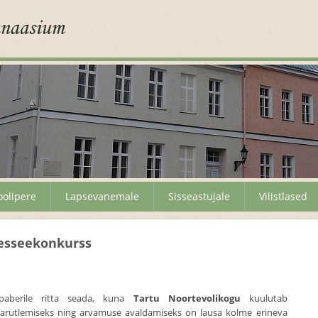
oolipere
Lapsevanemale
Sisseastujale
Vilistlased
 esseekonkurss
berile ritta seada, kuna
Tartu Noortevolikogu
kuulutab
 arutlemiseks ning arvamuse avaldamiseks on lausa kolme erineva