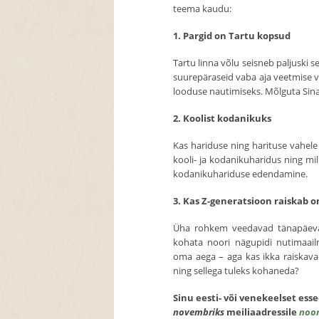
teema kaudu:
1. Pargid on Tartu kopsud
Tartu linna võlu seisneb paljuski 
suurepäraseid vaba aja veetmise v
looduse nautimiseks. Mõlguta Sinag
2. Koolist kodanikuks
Kas hariduse ning harituse vahel
kooli- ja kodanikuharidus ning mil
kodanikuhariduse edendamine.
3. Kas Z-generatsioon raiskab 
Üha rohkem veedavad tänapäeva 
kohata noori nägupidi nutimaai
oma aega – aga kas ikka raiska
ning sellega tuleks kohaneda?
Sinu eesti- või venekeelset es
novembriks
meiliaadressile
noor