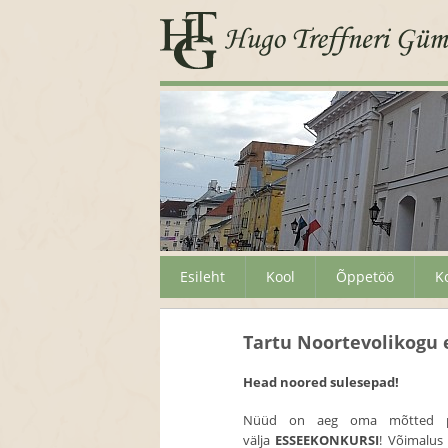
Esileht
Kool
Õppetöö
K
Tartu Noortevolikogu
Head noored sulesepad!
Nüüd on aeg oma mõtted pa
välja
ESSEEKONKURSI
! Võimalus