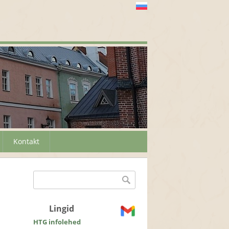
Kontakt
Otsinguvorm
Otsing
Lingid
HTG infolehed