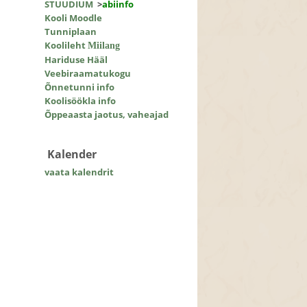
STUUDIUM
>
abiinfo
Kooli Moodle
Tunniplaan
Koolileht
Miilang
Hariduse Hääl
Veebiraamatukogu
Õnnetunni info
Koolisöökla info
Õppeaasta jaotus, vaheajad
Kalender
vaata kalendrit