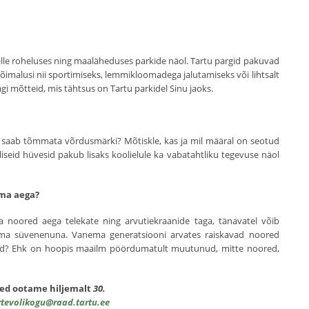
selle roheluses ning maaläheduses parkide näol. Tartu pargid pakuvad
õimalusi nii sportimiseks, lemmikloomadega jalutamiseks või lihtsalt
i mõtteid, mis tähtsus on Tartu parkidel Sinu jaoks.
e saab tõmmata võrdusmärki? Mõtiskle, kas ja mil määral on seotud
liseid hüvesid pakub lisaks koolielule ka vabatahtliku tegevuse näol
oma aega?
noored aega telekate ning arvutiekraanide taga, tänavatel võib
lma süvenenuna. Vanema generatsiooni arvates raiskavad noored
vad? Ehk on hoopis maailm pöördumatult muutunud, mitte noored,
seed ootame hiljemalt
30.
tevolikogu@raad.tartu.ee