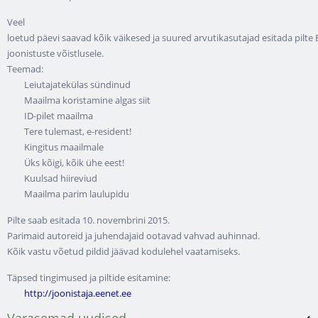
Veel
loetud päevi saavad kõik väikesed ja suured arvutikasutajad esitada pilte 
joonistuste võistlusele.
Teemad:
Leiutajatekülas sündinud
Maailma koristamine algas siit
ID-pilet maailma
Tere tulemast, e-resident!
Kingitus maailmale
Üks kõigi, kõik ühe eest!
Kuulsad hiireviud
Maailma parim laulupidu
Pilte saab esitada 10. novembrini 2015.
Parimaid autoreid ja juhendajaid ootavad vahvad auhinnad.
Kõik vastu võetud pildid jäävad kodulehel vaatamiseks.
Täpsed tingimused ja piltide esitamine:
http://joonistaja.eenet.ee
Varasemad uudised