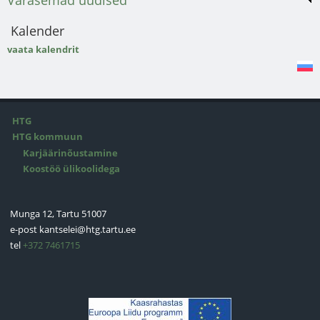
Kalender
vaata kalendrit
HTG
HTG kommuun
Karjäärinõustamine
Koostöö ülikoolidega
Munga 12, Tartu 51007
e-post
kantselei@htg.tartu.ee
tel
+372 7461715