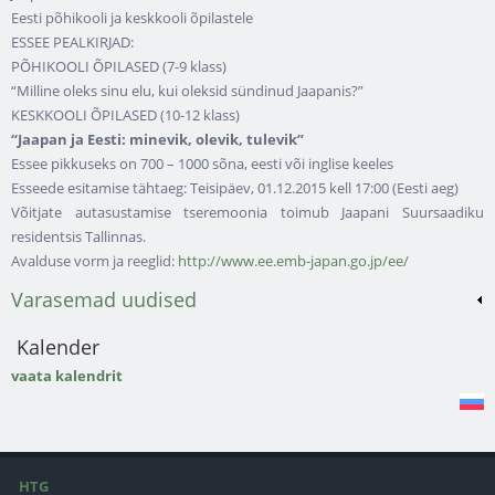
Eesti põhikooli ja keskkooli õpilastele
ESSEE PEALKIRJAD:
PÕHIKOOLI ÕPILASED (7-9 klass)
“Milline oleks sinu elu, kui oleksid sündinud Jaapanis?”
KESKKOOLI ÕPILASED (10-12 klass)
“Jaapan ja Eesti: minevik, olevik, tulevik”
Essee pikkuseks on 700 – 1000 sõna, eesti või inglise keeles
Esseede esitamise tähtaeg: Teisipäev, 01.12.2015 kell 17:00 (Eesti aeg)
Võitjate autasustamise tseremoonia toimub Jaapani Suursaadiku
residentsis Tallinnas.
Avalduse vorm ja reeglid:
http://www.ee.emb-japan.go.jp/ee/
Varasemad uudised
Kalender
vaata kalendrit
HTG