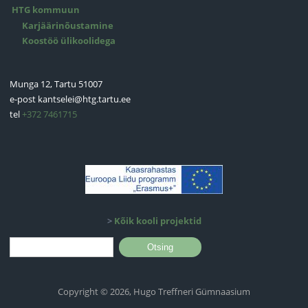
HTG kommuun
Karjäärinõustamine
Koostöö ülikoolidega
Munga 12, Tartu 51007
e-post
kantselei@htg.tartu.ee
tel
+372 7461715
>
Kõik kooli projektid
Otsinguvorm
Otsing
Copyright © 2026, Hugo Treffneri Gümnaasium