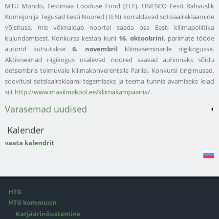
MTÜ Mondo, Eestimaa Looduse Fond (ELF), UNESCO Eesti Rahvuslik
Komisjon ja Tegusad Eesti Noored (TEN) korraldavad sotsiaalreklaamide
võistluse, mis võimaldab noortel saada osa Eesti kliimapoliitika
kujundamisest. Konkurss kestab kuni
16. oktoobrini
, parimate tööde
autorid kutsutakse
6. novembril
kliimaseminarile riigikogusse.
Aktiivseimad riigikogus osalevad noored saavad auhinnaks sõidu
detsembris toimuvale kliimakonverentsile Pariisi. Konkursi tingimused,
soovitusi sotsiaalreklaami tegemiseks ja teema tunnis avamiseks leiad
siit
http://www.maailmakool.ee/kliimakampaania/
.
Varasemad uudised
Kalender
vaata kalendrit
HTG
HTG kommuun
Karjäärinõustamine