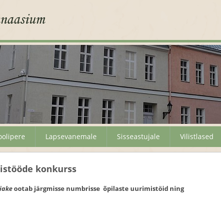
oolipere
Lapsevanemale
Sisseastujale
Vilistlased
istööde konkurss
iake
ootab järgmisse numbrisse õpilaste uurimistöid ning