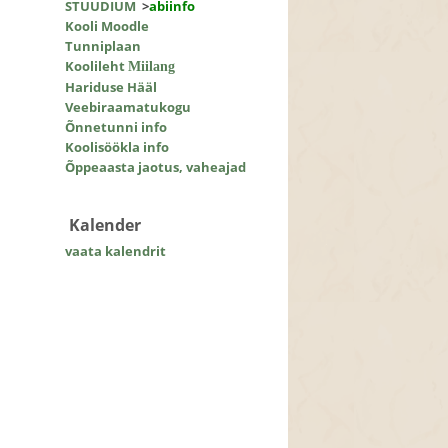
STUUDIUM
>
abiinfo
Kooli Moodle
Tunniplaan
Koolileht
Miilang
Hariduse Hääl
Veebiraamatukogu
Õnnetunni info
Koolisöökla info
Õppeaasta jaotus, vaheajad
Kalender
vaata kalendrit