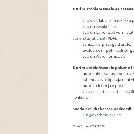
Uurimistööle/esseele esitatav
- töö sisaldab autori isiklikku pa
- töö on eestikeelne;
- töö on korrektselt vormistatud 
vormistusjuhendit
(PDF).
- temaatilisi piiranguid ei ole;
- avaldame nii põhikooli kui gü
- töö on Wordi formaadis.
Uurimistööle/esseele palume li
- autori nimi, vanus, kool, klass
- juhendaja või õpetaja nimi nin
- autori telefon ja e-post;
- teave sellest, kas artikkel (või
avaldatud.
Saada artikkel/essee aadressil:
-
riin@akadeemiake.ee
Uuendatud: 6/08/2026