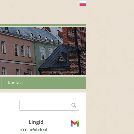
Kontakt
Otsinguvorm
Otsing
Lingid
HTG infolehed