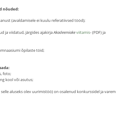
ad nõuded:
nust (avaldamisele ei kuulu referatiivsed tööd);
ja viidatud, järgides ajakirja
Akadeemiake
viitamis
- (PDF) ja
mnaasiumi õpilaste töid;
sada:
, foto;
g kool või asutus;
 selle aluseks olev uurimistöö) on osalenud konkurssidel ja varem