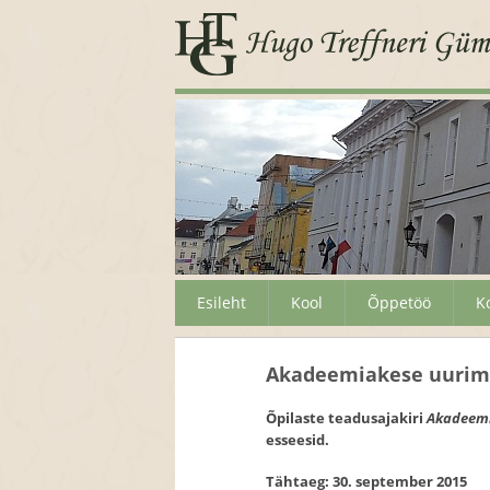
Esileht
Kool
Õppetöö
K
Akadeemiakese uurim
Õpilaste teadusajakiri
Akadeem
esseesid.
Tähtaeg: 30. september 2015