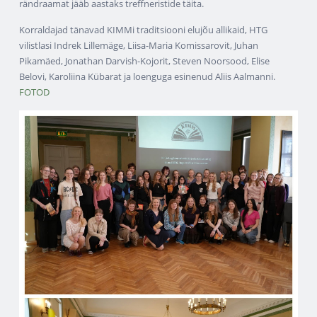
rändraamat jääb aastaks treffneristide täita.
Korraldajad tänavad KIMMi traditsiooni elujõu allikaid, HTG
vilistlasi Indrek Lillemäge, Liisa-Maria Komissarovit, Juhan
Pikamäed, Jonathan Darvish-Kojorit, Steven Noorsood, Elise
Belovi, Karoliina Kübarat ja loenguga esinenud Aliis Aalmanni.
FOTOD