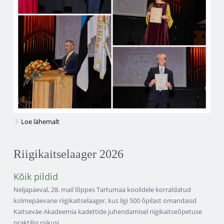
Loe lähemalt
Mauruse stipendiumid 2026 kohta
Riigikaitselaager 2026
Kõik pildid
Neljapäeval, 28. mail lõppes Tartumaa koolidele korraldatud
kolmepäevane riigikaitselaager, kus ligi 500 õpilast omandasid
Kaitseväe Akadeemia kadettide juhendamisel riigikaitseõpetuse
praktilisi oskusi.