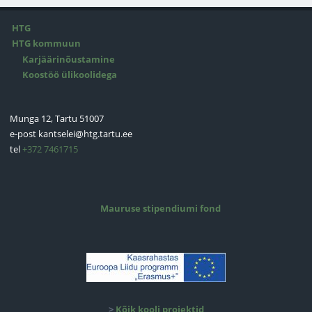
HTG
HTG kommuun
Karjäärinõustamine
Koostöö ülikoolidega
Munga 12, Tartu 51007
e-post
kantselei@htg.tartu.ee
tel
+372 7461715
Mauruse stipendiumi fond
>
Kõik kooli projektid