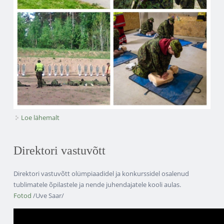
Loe lähemalt
Riigikaitselaager 2026 kohta
Direktori vastuvõtt
Direktori vastuvõtt olümpiaadidel ja konkurssidel osalenud
tublimatele õpilastele ja nende juhendajatele kooli aulas.
Fotod
/Uve Saar/