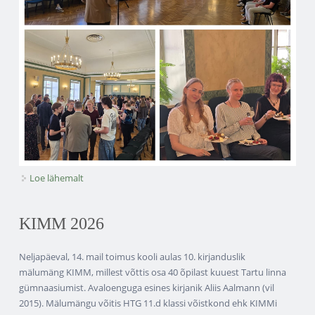
Loe lähemalt
Direktori vastuvõtt kohta
KIMM 2026
Neljapäeval, 14. mail toimus kooli aulas 10. kirjanduslik
mälumäng KIMM, millest võttis osa 40 õpilast kuuest Tartu linna
gümnaasiumist. Avaloenguga esines kirjanik Aliis Aalmann (vil
2015). Mälumängu võitis HTG 11.d klassi võistkond ehk KIMMi