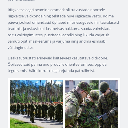
Riigikaitselaagri peamine eesmärk oli tutvustada noortele
riigikaitse valdkonda ning tekitada huvi riigikaitse vastu. Kolme
päeva jooksul omandasid õpilased mitmesuguseid militaaralaseid
teadmisi ja oskusi: kuidas metsas hakkama saada, valmistada
toitu välitingimustes, püstitada jaotelki ning liikuda varjatult.
Samuti õpiti maskeeruma ja varjuma ning andma esmaabi
välitingimustes.
Lisaks tutvustati erinevaid kaitseväes kasutatavaid droone.
Õpilased said panna end proovile orienteerumises, õppida
tegutsemist häire korral ning harjutada patrullimist.