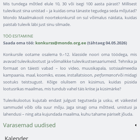
Mis tundega mõtled elule 10, 30 või isegi 100 aasta pärast? Millisest
tulevikust sina unistad – ja kuidas oma tänaste tegudega seda mõjutad?
Mondo Maailmakooli noortekonkursil on sul võimalus näidata, kuidas
paistab tulevik läbi just sinu silmade.
TÖÖ ESITAMINE
Saada oma töö:
konkurss@mondo.org.ee
(tähtaeg 04.05.2026)
Konkursile ootame osalema 9.–12. klasside noori oma töödega, mis
avavad tulevikulootust ja võimalikke tulevikustsenaariumeid. Tehnika ja
formaat on täiesti vabad – loo video, muusikapala, sotsiaalmeedia
kampaania, maal, koomiks, essee, installatsioon,
performance
’või midagi
sootuks teistsugust. Kõige olulisem on küsimus, kuidas püsida
lootusrikas maailmas, mis tundub vahel täis kriise ja küsimärke?
Tulevikulootus kujutab endast julgust tegutseda ja usku, et väikestel
sammudel võib olla suur mõju. Jaga sinagi oma mõtteid, unistusi ja
lahendusi – ning aita kujundada maailma, kuhu tahame päriselt jõuda.
Varasemad uudised
Kalender