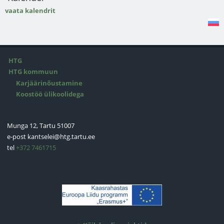
vaata kalendrit
HTG
HTG kommuun
Karjäärinõustamine
Koostöö ülikoolidega
Munga 12, Tartu 51007
e-post
kantselei@htg.tartu.ee
tel
+372 7461715