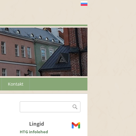
Kontakt
Otsinguvorm
Otsing
Lingid
HTG infolehed