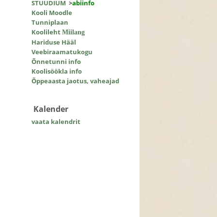
STUUDIUM
>
abiinfo
Kooli Moodle
Tunniplaan
Koolileht
Miilang
Hariduse Hääl
Veebiraamatukogu
Õnnetunni info
Koolisöökla info
Õppeaasta jaotus, vaheajad
Kalender
vaata kalendrit