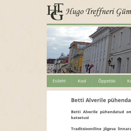
Esileht
Kool
Õppetöö
K
Betti Alverile pühen
Betti Alverile pühendatud o
katsetusi
Traditsiooniline Jõgeva linn