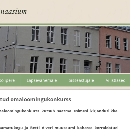
oolipere
Lapsevanemale
Sisseastujale
Vilistlased
datud omaloomingukonkurss
maloomingukonkurss kutsub saatma esimesi kirjanduslikke
araamatukogu ja Betti Alveri muuseumi kahasse korraldatud