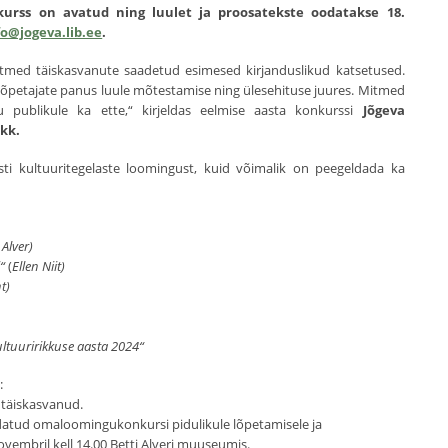
urss on avatud ning luulet ja proosatekste oodatakse 18.
fo@jogeva.lib.ee
.
mitmed täiskasvanute saadetud esimesed kirjanduslikud katsetused.
a õpetajate panus luule mõtestamise ning ülesehituse juures. Mitmed
 publikule ka ette,“ kirjeldas eelmise aasta konkurssi
Jõgeva
kk.
ti kultuuritegelaste loomingust, kuid võimalik on peegeldada ka
 Alver)
i“
(
Ellen Niit)
t)
kultuuririkkuse aasta 2024“
:
s, täiskasvanud.
datud omaloomingukonkursi pidulikule lõpetamisele ja
vembril kell 14.00 Betti Alveri muuseumis.