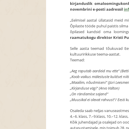
kirjanduslik omaloomingukonk
novembrini e-posti aadressil
in
„Eelmisel aastal üllatasid meid 
Õpilaste tööde puhul paistis silm
õpilased kandsid oma loomingu
raamatukogu direktor Kristi Pu
Selle aasta teemad tõukuvad Ees
kultuuririkkuse teema-aastat.
Teemad:
„Aeg raputab aardeid mu ette“ (Betti
„Koob vaikus mälestuste kuldset niit
„Maailim, nõudmiseni“ (Jüri Leesmen
„Kirjanduse vägi“ (Arvo Valton)
„On rändamise sajand“
„Muusikal ei olevat rahvust“/ Eesti 
Osaleda saab neljas vanuseastmes
4.–6. klass, 7.–9.klass, 10.–12. klas
Kõik juhendajad ja osalejad on oo
autasustamisele, mis toimub 28. no