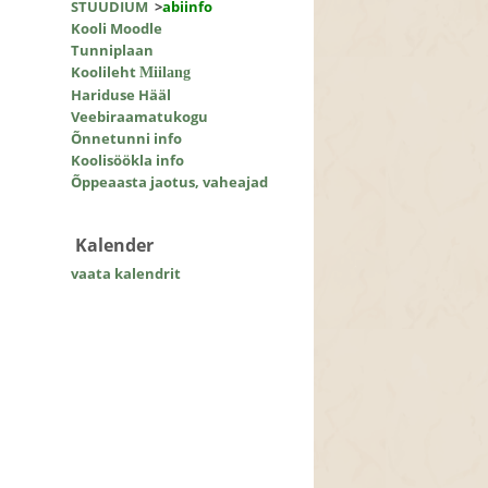
STUUDIUM
>
abiinfo
Kooli Moodle
Tunniplaan
Koolileht
Miilang
Hariduse Hääl
Veebiraamatukogu
Õnnetunni info
Koolisöökla info
Õppeaasta jaotus, vaheajad
Kalender
vaata kalendrit