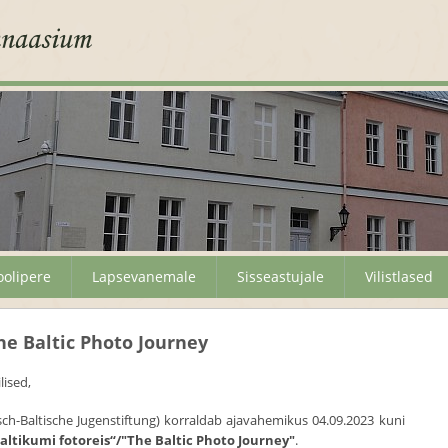
oolipere
Lapsevanemale
Sisseastujale
Vilistlased
he Baltic Photo Journey
lised,
ch-Baltische Jugenstiftung) korraldab ajavahemikus 04.09.2023 kuni
altikumi fotoreis“/"The Baltic Photo Journey"
.