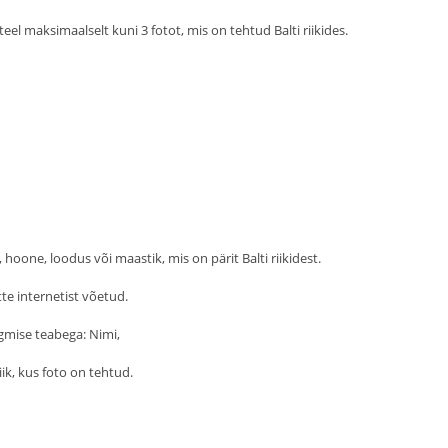
el maksimaalselt kuni 3 fotot, mis on tehtud Balti riikides.
hoone, loodus või maastik, mis on pärit Balti riikidest.
te internetist võetud.
gmise teabega: Nimi,
riik, kus foto on tehtud.