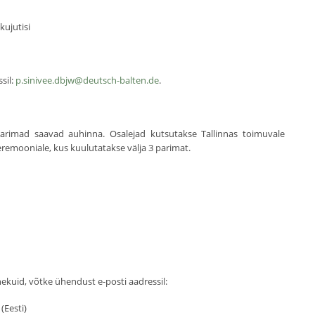
kujutisi
sil:
p.sinivee.dbjw@deutsch-balten.de
.
 parimad saavad auhinna. Osalejad kutsutakse Tallinnas toimuvale
eremooniale, kus kuulutatakse välja 3 parimat.
nekuid, võtke ühendust e-posti aadressil:
(Eesti)