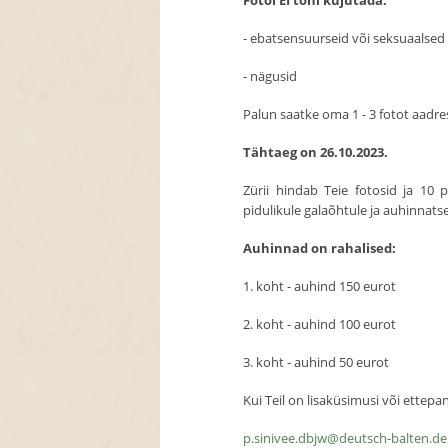
Fotol EI tohi kujutada:
- ebatsensuurseid või seksuaalsed 
- nägusid
Palun saatke oma 1 - 3 fotot aadres
Tähtaeg on 26.10.2023.
Zürii hindab Teie fotosid ja 10
pidulikule galaõhtule ja auhinnats
Auhinnad on rahalised:
1. koht - auhind 150 eurot
2. koht - auhind 100 eurot
3. koht - auhind 50 eurot
Kui Teil on lisaküsimusi või ettepa
p.sinivee.dbjw@deutsch-balten.de