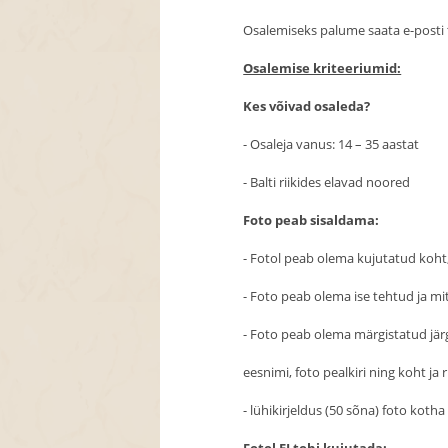
Osalemiseks palume saata e-posti te
Osalemise kriteeriumid:
Kes võivad osaleda?
- Osaleja vanus: 14 – 35 aastat
- Balti riikides elavad noored
Foto peab sisaldama:
- Fotol peab olema kujutatud koht, 
- Foto peab olema ise tehtud ja mit
- Foto peab olema märgistatud jär
eesnimi, foto pealkiri ning koht ja 
- lühikirjeldus (50 sõna) foto kotha