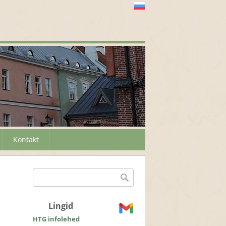
Kontakt
Otsinguvorm
Otsing
Lingid
HTG infolehed