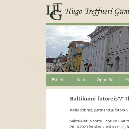
Esileht
Kool
Õppetöö
K
Baltikumi fotoreis“/"T
Kallid sõbrad, partnerid ja fotohuvi
Saksa-Balti Noorte Foorum (Deuts
26.10.2023 fotokonkursi teemal
„B