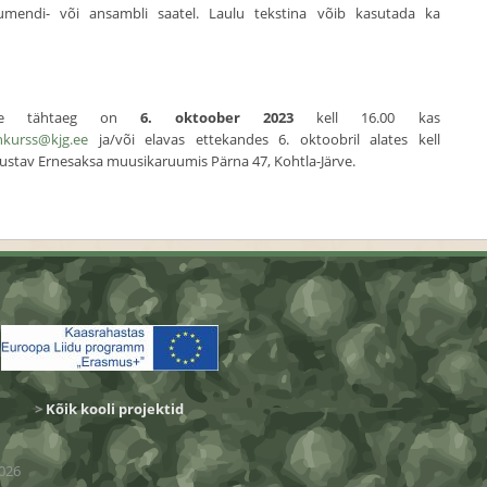
umendi- või ansambli saatel. Laulu tekstina võib kasutada ka
amise tähtaeg on
6. oktoober 2023
kell 16.00 kas
nkurss@kjg.ee
ja/või elavas ettekandes 6. oktoobril alates kell
ustav Ernesaksa muusikaruumis Pärna 47, Kohtla-Järve.
>
Kõik kooli projektid
026