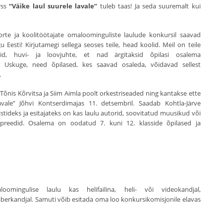
rss
“Väike laul suurele lavale”
tuleb taas! Ja seda suuremalt kui
orte ja koolitöötajate omaloominguliste laulude konkursil saavad
 Eesti! Kirjutamegi sellega seoses teile, head koolid. Meil on teile
d, huvi- ja loovjuhte, et nad ärgitaksid õpilasi osalema
 Uskuge, need õpilased, kes saavad osaleda, võidavad sellest
.
Tõnis Kõrvitsa ja Siim Aimla poolt orkestriseaded ning kantakse ette
lavale” Jõhvi Kontserdimajas 11. detsembril. Saadab Kohtla-Järve
tideks ja esitajateks on kas laulu autorid, soovitatud muusikud või
rpreedid. Osalema on oodatud 7. kuni 12. klasside õpilased ja
oomingulise laulu kas helifailina, heli- või videokandjal,
aberkandjal. Samuti võib esitada oma loo konkursikomisjonile elavas