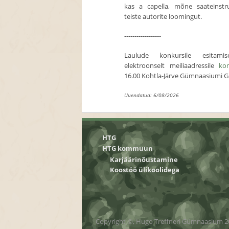
kas a capella, mõne saateinstr
teiste autorite loomingut.
------------------
Laulude konkursile esit
elektroonselt meiliaadressile
ko
16.00 Kohtla-Järve Gümnaasiumi G
Uuendatud: 6/08/2026
HTG
HTG kommuun
Karjäärinõustamine
Koostöö ülikoolidega
Copyright ©, Hugo Treffneri Gümnaasium 2