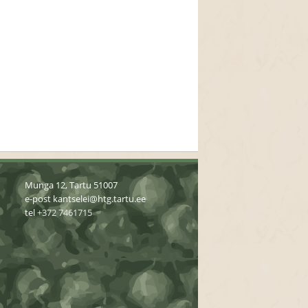
Munga 12, Tartu 51007
e-post
kantselei@htg.tartu.ee
tel
+372 7461715