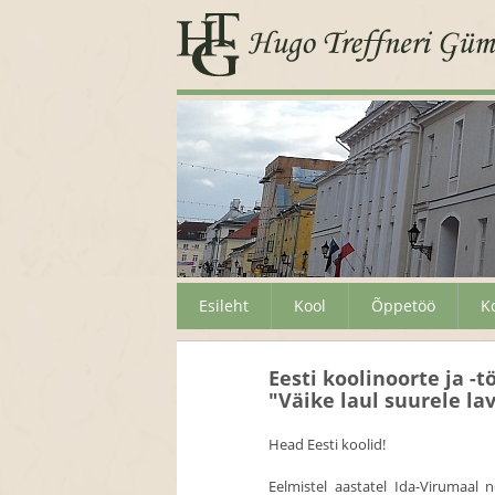
Esileht
Kool
Õppetöö
K
Eesti koolinoorte ja 
"Väike laul suurele la
Head Eesti koolid!
Eelmistel aastatel Ida-Virumaal 