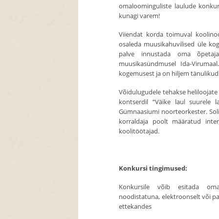
omaloominguliste laulude konku
kunagi varem!
Viiendat korda toimuval koolino
osaleda muusikahuvilised üle kogu
palve innustada oma õpetajai
muusikasündmusel Ida-Virumaal.
kogemusest ja on hiljem tänulikud
Võidulugudele tehakse heliloojate 
kontserdil “Väike laul suurele 
Gümnaasiumi noorteorkester. Solis
korraldaja poolt määratud inte
koolitöötajad.
Konkursi tingimused:
Konkursile võib esitada omal
noodistatuna, elektroonselt või p
ettekandes