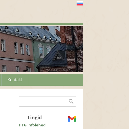
Kontakt
Otsinguvorm
Otsing
Lingid
HTG infolehed