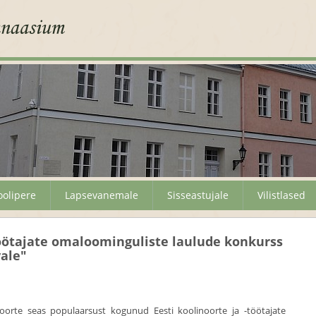
oolipere
Lapsevanemale
Sisseastujale
Vilistlased
-töötajate omaloominguliste laulude konkurss
vale"
noorte seas populaarsust kogunud Eesti koolinoorte ja -töötajate