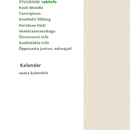
STUUDIUM
>
abiinfo
Kooli Moodle
Tunniplaan
Koolileht
Miilang
Hariduse Hääl
Veebiraamatukogu
Õnnetunni info
Koolisöökla info
Õppeaasta jaotus, vaheajad
Kalender
vaata kalendrit