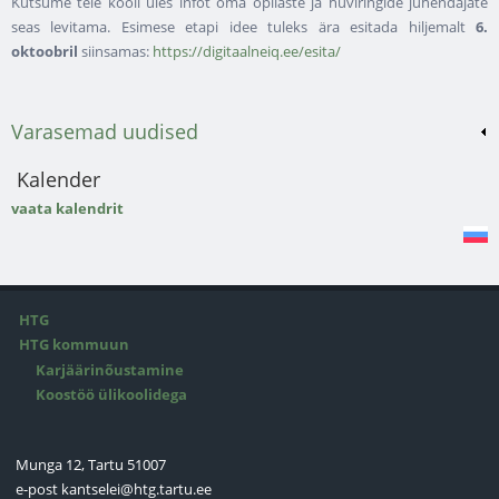
Kutsume teie kooli üles infot oma õpilaste ja huviringide juhendajate
seas levitama. Esimese etapi idee tuleks ära esitada hiljemalt
6.
oktoobril
siinsamas:
https://digitaalneiq.ee/esita/
Varasemad uudised
Kalender
vaata kalendrit
HTG
HTG kommuun
Karjäärinõustamine
Koostöö ülikoolidega
Munga 12, Tartu 51007
e-post
kantselei@htg.tartu.ee