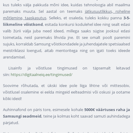
kus tuleks välja pakkuda mõni idee, kuidas tehnoloogia abil maailma
paremaks muuta. Sel aastal on teemaks
jätkusuutlikkus, roheline
mõtlemine, taaskasutus
. Selleks, et osaleda, tuleks kokku panna
3-5-
liikmeline võistkond
, esitada konkursi kodulehel idee ning sealt edasi
valib žürii välja juba need ideed, millega saaks sügise jooksul edasi
toimetada, neid paremaks lihvida jne. Et see omalt poolt paremini
sujuks, korraldab Samsung võistkondadele ja juhendajatele spetsiaalsed
meistriklassi loengud, aitab mentoritega ning on igati toeks ideede
arendamisel.
Lisainfo ja võistluse tingimused on täpsemalt leitavad
siin:
https://digitaalneiq.ee/tingimused/
Soovime rõhutada, et ükski idee pole liiga lihtne või mittesobiv,
võistlusel osalemine ei eelda mingeid eelteadmisi või oskusi ja ootame
kõiki ideid!
Auhinnafond on päris tore, esimesele kohale
5000€ väärtuses raha ja
Samsungi seadmeid
, teine ja kolmas koht saavad samuti auhindadega
pärjatud.