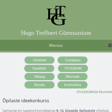
Hugo Treffneri Gümnaasium
Menüü
STUUDIUMIGA liitumine
Õpilaste ideekonkurss
Samsungi on taaskord korraldamas
9.-12. klasside õpilastele
võistlust,