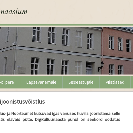
olipere
Lapsevanemale
Sisseastujale
Vilistlased
ijoonistusvõistlus
dus- ja Noorteamet kutsuvad igas vanuses huvilisi joonistama selle
Eestis elavaid pütte. Digikultuuriaasta puhul on seekord oodatud