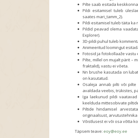
Pilte saab esitada keskkonna
Pildi esitamisel tuleb ülesl
saates mari_tamm_2).
Pildi esitamisel tuleb täita k
Pildid peavad olema vaadata
Explorer).
3D-pildi puhul tuleb kommenta
Animeeritud loomingut esitada 
Fotosid ja fotokollaaže vastu 
Pilte, millel on mujalt pärit –
fraktalid), vastu ei võeta.
Nn brushe kasutada on lubatu
on kasutatud.
Osaleja annab pilti või pilte
avaldada veebis, trükistes, pa
Iga laekunud pildi vaatavad
keelduda mittesobivate piltid
Piltide hindamisel arvestat
originaalsust, arvutustehnik
Võistlusest ei või osa võtta 
Täpsem teave:
eoy@eoy.ee