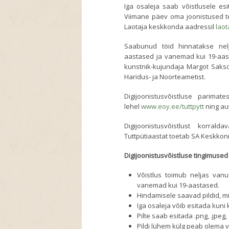
Iga osaleja saab võistlusele esi
Viimane päev oma joonistused 
Laotaja keskkonda aadressil
laot
Saabunud töid hinnatakse nel
aastased ja vanemad kui 19-aast
kunstnik-kujundaja Margot Sakson
Haridus- ja Noorteametist.
Digijoonistusvõistluse parima
lehel
www.eoy.ee/tuttpytt
ning au
Digijoonistusvõistlust korral
Tuttpütiaastat toetab SA Keskko
Digijoonistusvõistluse tingimused
Võistlus toimub neljas vanu
vanemad kui 19-aastased.
Hindamisele saavad pildid, mi
Iga osaleja võib esitada kuni 
Pilte saab esitada .png, .jpeg, 
Pildi lühem külg peab olema vä