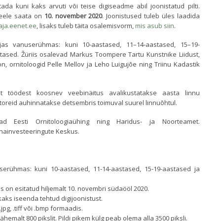
tada kuni kaks arvuti või teise digiseadme abil joonistatud pilti.
teele saata on
10. november 2020
. Joonistused tuleb üles laadida
aja.eenet.ee
, lisaks tuleb täita osalemisvorm,
mis asub siin
.
jas vanuserühmas: kuni 10-aastased, 11–14-aastased, 15–19-
ased. Žüriis osalevad Markus Toompere Tartu Kunstnike Liidust,
, ornitoloogid Pelle Mellov ja Leho Luigujõe ning Triinu Kadastik
test töödest koosnev veebinäitus avalikustatakse aasta linnu
toreid auhinnatakse detsembris toimuval suurel linnuõhtul.
davad Eesti Ornitoloogiaühing ning Haridus- ja Noorteamet.
nnainvesteeringute Keskus.
serühmas: kuni 10-aastased, 11-14-aastased, 15-19-aastased ja
s on esitatud hiljemalt 10. novembri südaööl 2020.
kaks iseenda tehtud digijoonistust.
.jpg, .tiff või .bmp formaadis.
hemalt 800 pikslit. Pildi pikem külg peab olema alla 3500 piksli.