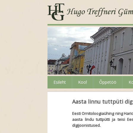
Esileht
Kool
Õppetöö
Ko
Aasta linnu tuttpüti dig
Eesti Ornitoloogiaühing ning Hari
aasta lindu tuttpütti ja teisi 
digijoonistused.