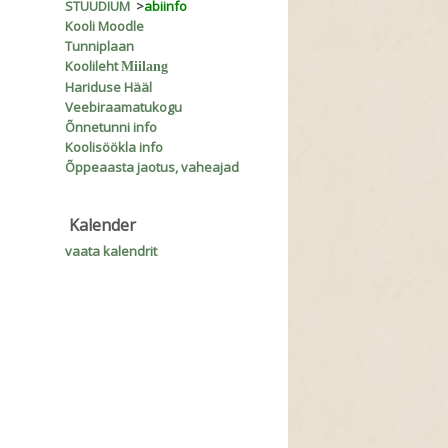
STUUDIUM
>
abiinfo
Kooli Moodle
Tunniplaan
Koolileht
Miilang
Hariduse Hääl
Veebiraamatukogu
Õnnetunni info
Koolisöökla info
Õppeaasta jaotus, vaheajad
Kalender
vaata kalendrit