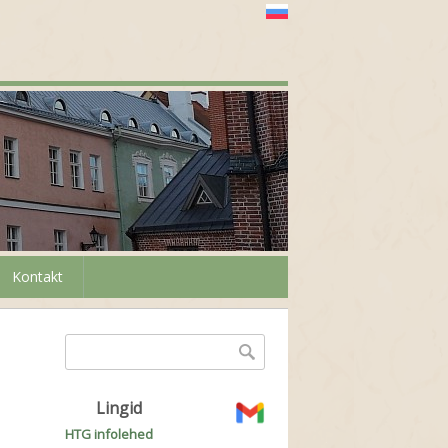
Kontakt
Otsinguvorm
Otsing
Lingid
HTG infolehed