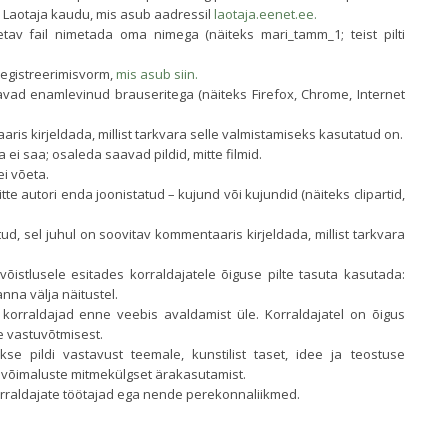
 Laotaja kaudu, mis asub aadressil
laotaja.eenet.ee.
aetav fail nimetada oma nimega (näiteks mari_tamm_1; teist pilti
a registreerimisvorm,
mis asub siin.
vad enamlevinud brauseritega (näiteks Firefox, Chrome, Internet
aris kirjeldada, millist tarkvara selle valmistamiseks kasutatud on.
ei saa; osaleda saavad pildid, mitte filmid.
ei võeta.
 mitte autori enda joonistatud – kujund või kujundid (näiteks clipartid,
d, sel juhul on soovitav kommentaaris kirjeldada, millist tarkvara
 võistlusele esitades korraldajatele õiguse pilte tasuta kasutada:
nna välja näitustel.
 korraldajad enne veebis avaldamist üle. Korraldajatel on õigus
e vastuvõtmisest.
akse pildi vastavust teemale, kunstilist taset, idee ja teostuse
a võimaluste mitmekülgset ärakasutamist.
korraldajate töötajad ega nende perekonnaliikmed.