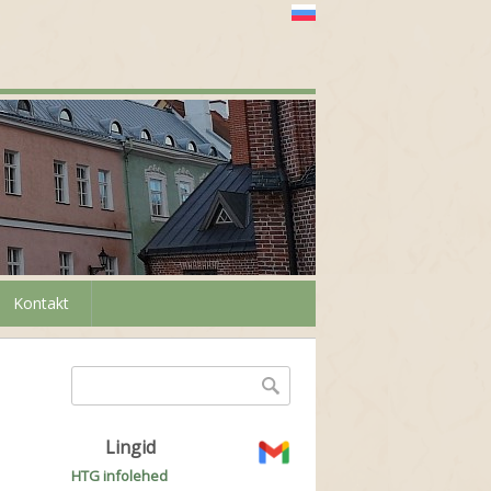
Kontakt
Otsinguvorm
Otsing
Lingid
HTG infolehed