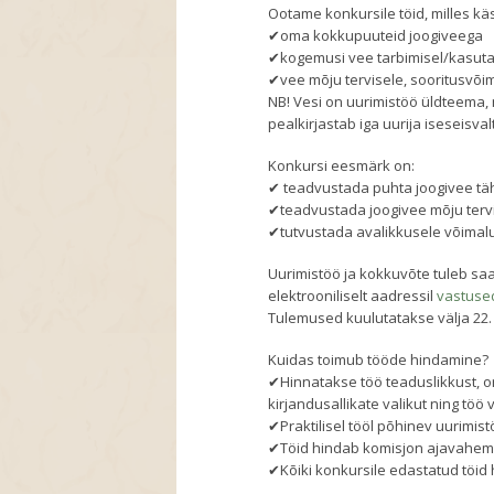
Ootame konkursile töid, milles käs
✔oma kokkupuuteid joogiveega
✔kogemusi vee tarbimisel/kasut
✔vee mõju tervisele, sooritusvõi
NB! Vesi on uurimistöö üldteema, 
pealkirjastab iga uurija iseseisvalt
Konkursi eesmärk on:
✔ teadvustada puhta joogivee tä
✔teadvustada joogivee mõju tervi
✔tutvustada avalikkusele võimal
Uurimistöö ja kokkuvõte tuleb sa
elektrooniliselt aadressil
vastuse
Tulemused kuulutatakse välja 22.
Kuidas toimub tööde hindamine?
✔Hinnatakse töö teaduslikkust, or
kirjandusallikate valikut ning töö 
✔Praktilisel tööl põhinev uurimis
✔Töid hindab komisjon ajavahemiku
✔Kõiki konkursile edastatud töi