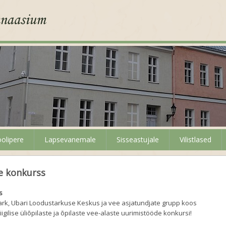
olipere
Lapsevanemale
Sisseastujale
Vilistlased
e konkurss
s
rk, Ubari Loodustarkuse Keskus ja vee asjatundjate grupp koos
igilise üliõpilaste ja õpilaste vee-alaste uurimistööde konkursi!