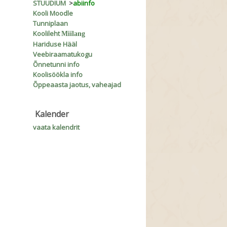
STUUDIUM
>
abiinfo
Kooli Moodle
Tunniplaan
Koolileht
Miilang
Hariduse Hääl
Veebiraamatukogu
Õnnetunni info
Koolisöökla info
Õppeaasta jaotus, vaheajad
Kalender
vaata kalendrit