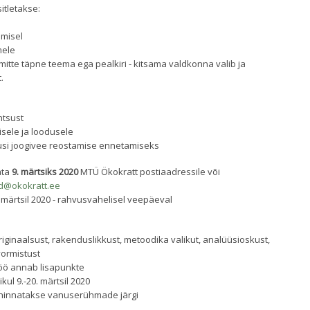
itletakse:
amisel
mele
mitte täpne teema ega pealkiri - kitsama valdkonna valib ja
.
htsust
sele ja loodusele
usi joogivee reostamise ennetamiseks
ata
9. märtsiks 2020
MTÜ Ökokratt postiaadressile või
d@okokratt.ee
 märtsil 2020 - rahvusvahelisel veepäeval
iginaalsust, rakenduslikkust, metoodika valikut, analüüsioskust,
vormistust
töö annab lisapunkte
l 9.-20. märtsil 2020
d hinnatakse vanuserühmade järgi