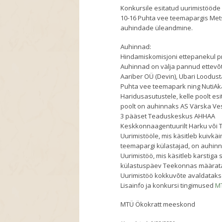
Konkursile esitatud uurimistööde 
10-16 Puhta vee teemapargis Met
auhindade üleandmine.
Auhinnad:
Hindamiskomisjoni ettepanekul p
Auhinnad on välja pannud ettevõt
Aariber OÜ (Devin), Ubari Loodu
Puhta vee teemapark ning NutiA
Haridusasutustele, kelle poolt es
poolt on auhinnaks AS Värska Ves
3 pääset Teaduskeskus AHHAA
Keskkonnaagentuurilt Harku või 
Uurimistööle, mis käsitleb kuivkä
teemapargi külastajad, on auhin
Uurimistöö, mis käsitleb karstig
külastuspäev Teekonnas määra
Uurimistöö kokkuvõte avaldatak
Lisainfo ja konkursi tingimused
MT
MTÜ Ökokratt meeskond