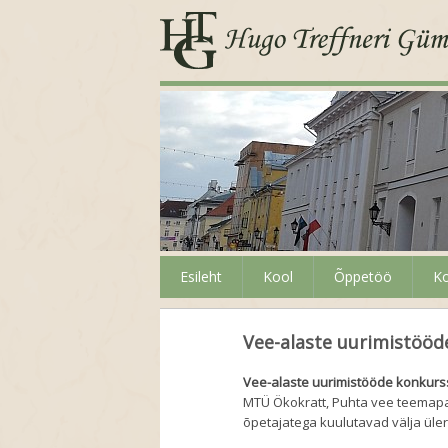
Esileht
Kool
Õppetöö
Ko
Vee-alaste uurimistööd
Vee-alaste uurimistööde konkurs
MTÜ Ökokratt, Puhta vee teemapa
õpetajatega kuulutavad välja üleri