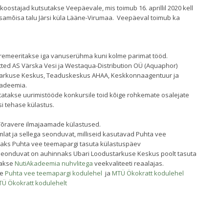
koostajad kutsutakse Veepäevale, mis toimub 16. aprillil 2020 kell
samõisa talu Järsi küla Lääne-Virumaa. Veepäeval toimub ka
remeeritakse iga vanuserühma kuni kolme parimat tööd.
ted AS Värska Vesi ja Westaqua-Distribution OÜ (Aquaphor)
starkuse Keskus, Teaduskeskus AHAA, Keskkonnaagentuur ja
kadeemia.
itatakse uurimistööde konkursile toid kõige rohkemate osalejate
i tehase külastus.
Tõravere ilmajaamade külastused.
imlat ja sellega seonduvat, milliseid kasutavad Puhta vee
naks Puhta vee teemapargi tasuta külastuspäev
a seonduvat on auhinnaks Ubari Loodustarkuse Keskus poolt tasuta
takse
NutiAkadeemia nuhvlitega
veekvaliteeti reaalajas.
se
Puhta vee teemapargi kodulehel
ja
MTÜ Ökokratt kodulehel
Ü Ökokratt kodulehelt