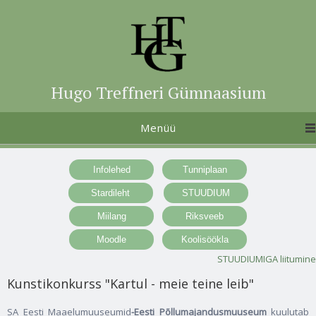
Hugo Treffneri Gümnaasium
Menüü
STUUDIUMIGA liitumine
Kunstikonkurss "Kartul - meie teine leib"
SA Eesti Maaelumuuseumid
-Eesti Põllumajandusmuuseum
kuulutab