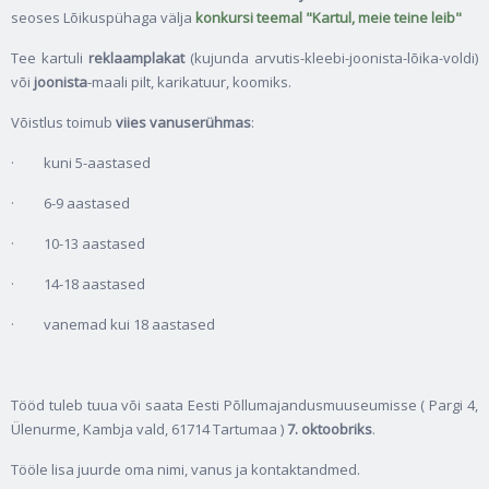
seoses Lõikuspühaga välja
konkursi teemal "Kartul, meie teine leib"
Tee kartuli
reklaamplakat
(kujunda arvutis-kleebi-joonista-lõika-voldi)
või
joonista
-maali pilt, karikatuur, koomiks.
Võistlus toimub
viies vanuserühmas
:
· kuni 5-aastased
· 6-9 aastased
· 10-13 aastased
· 14-18 aastased
· vanemad kui 18 aastased
Tööd tuleb tuua või saata Eesti Põllumajandusmuuseumisse ( Pargi 4,
Ülenurme, Kambja vald, 61714 Tartumaa )
7. oktoobriks
.
Tööle lisa juurde oma nimi, vanus ja kontaktandmed.