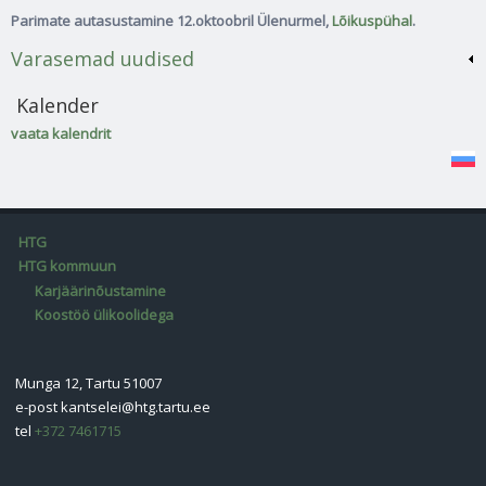
Parimate autasustamine 12.oktoobril Ülenurmel,
Lõikuspühal
.
Varasemad uudised
Kalender
vaata kalendrit
HTG
HTG kommuun
Karjäärinõustamine
Koostöö ülikoolidega
Munga 12, Tartu 51007
e-post
kantselei@htg.tartu.ee
tel
+372 7461715