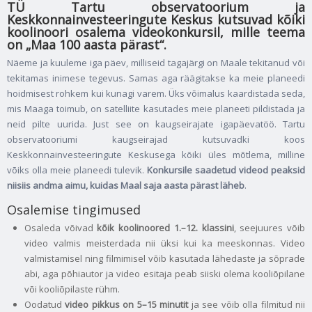
TÜ Tartu observatoorium ja
Keskkonnainvesteeringute Keskus kutsuvad kõiki
koolinoori osalema videokonkursil, mille teema
on „Maa 100 aasta pärast“.
Näeme ja kuuleme iga päev, milliseid tagajärgi on Maale tekitanud või
tekitamas inimese tegevus. Samas aga räägitakse ka meie planeedi
hoidmisest rohkem kui kunagi varem. Üks võimalus kaardistada seda,
mis Maaga toimub, on satelliite kasutades meie planeeti pildistada ja
neid pilte uurida. Just see on kaugseirajate igapäevatöö. Tartu
observatooriumi kaugseirajad kutsuvadki koos
Keskkonnainvesteeringute Keskusega kõiki üles mõtlema, milline
võiks olla meie planeedi tulevik.
Konkursile saadetud videod peaksid
niisiis andma aimu, kuidas Maal saja aasta pärast läheb
.
Osalemise tingimused
Osaleda võivad
kõik koolinoored 1.–12. klassini
, seejuures võib
video valmis meisterdada nii üksi kui ka meeskonnas. Video
valmistamisel ning filmimisel võib kasutada lähedaste ja sõprade
abi, aga põhiautor ja video esitaja peab siiski olema kooliõpilane
või kooliõpilaste rühm.
Oodatud
video pikkus on 5–15 minutit
ja see võib olla filmitud nii