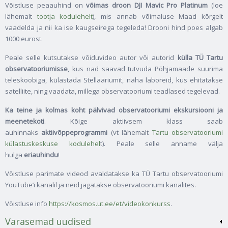
Võistluse peaauhind on
võimas droon DJI Mavic Pro Platinum
(loe
lähemalt
tootja kodulehelt
), mis annab võimaluse Maad kõrgelt
vaadelda ja nii ka ise kaugseirega tegeleda! Drooni hind poes algab
1000 eurost.
Peale selle kutsutakse võiduvideo autor või autorid
külla TÜ Tartu
observatooriumisse
, kus nad saavad tutvuda Põhjamaade suurima
teleskoobiga, külastada Stellaariumit, näha laboreid, kus ehitatakse
satelliite, ning vaadata, millega observatooriumi teadlased tegelevad.
Ka teine ja kolmas koht pälvivad observatooriumi ekskursiooni ja
meenetekoti
. Kõige aktiivsem klass saab
auhinnaks
aktiivõppeprogrammi
(vt lähemalt
Tartu observatooriumi
külastuskeskuse kodulehel
t). Peale selle anname välja
hulga
eriauhindu
!
Võistluse parimate videod avaldatakse ka TÜ Tartu observatooriumi
YouTube’i kanalil ja neid jagatakse observatooriumi kanalites.
Võistluse info
https://kosmos.ut.ee/et/videokonkurss
.
Varasemad uudised