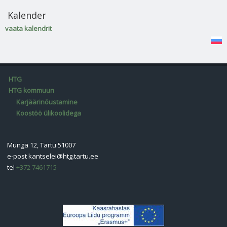
Kalender
vaata kalendrit
HTG
HTG kommuun
Karjäärinõustamine
Koostöö ülikoolidega
Munga 12, Tartu 51007
e-post
kantselei@htg.tartu.ee
tel
+372 7461715