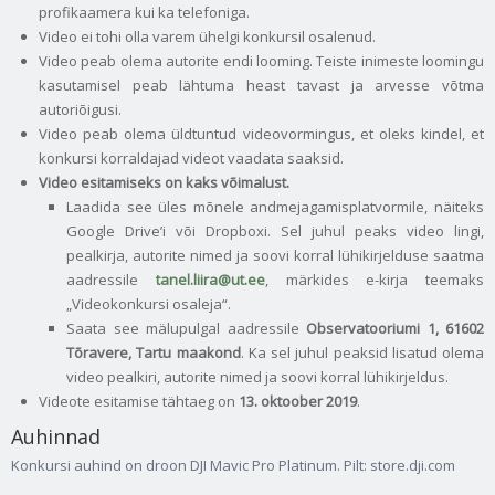
profikaamera kui ka telefoniga.
Video ei tohi olla varem ühelgi konkursil osalenud.
Video peab olema autorite endi looming. Teiste inimeste loomingu
kasutamisel peab lähtuma heast tavast ja arvesse võtma
autoriõigusi.
Video peab olema üldtuntud videovormingus, et oleks kindel, et
konkursi korraldajad videot vaadata saaksid.
Video esitamiseks on kaks võimalust.
Laadida see üles mõnele andmejagamisplatvormile, näiteks
Google Drive’i või Dropboxi. Sel juhul peaks video lingi,
pealkirja, autorite nimed ja soovi korral lühikirjelduse saatma
aadressile
tanel.liira@ut.ee
, märkides e-kirja teemaks
„Videokonkursi osaleja“.
Saata see mälupulgal aadressile
Observatooriumi 1, 61602
Tõravere, Tartu maakond
. Ka sel juhul peaksid lisatud olema
video pealkiri, autorite nimed ja soovi korral lühikirjeldus.
Videote esitamise tähtaeg on
13. oktoober 2019
.
Auhinnad
Konkursi auhind on droon DJI Mavic Pro Platinum. Pilt: store.dji.com