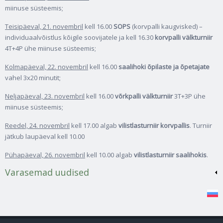
miinuse süsteemis;
Teisipäeval, 21. novembril
kell 16.00
SOPS
(korvpalli kaugvisked) –
individuaalvõistlus kõigile soovijatele ja kell 16.30
korvpalli välkturniir
4T+4P ühe miinuse süsteemis;
Kolmapäeval, 22. novembril
kell 16.00
saalihoki õpilaste ja õpetajate
vahel 3x20 minutit;
Neljapäeval, 23. novembril
kell 16.00
võrkpalli välkturniir
3T+3P ühe
miinuse süsteemis;
Reedel, 24. novembril
kell 17.00 algab
vilistlasturniir korvpallis
. Turniir
jätkub laupäeval kell 10.00
Pühapäeval, 26. novembril
kell 10.00 algab
vilistlasturniir saalihokis
.
Varasemad uudised