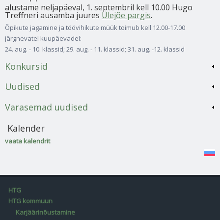
alustame neljapäeval, 1. septembril kell 10.00 Hugo
Treffneri ausamba juures
Ülejõe pargis
.
Õpikute jagamine ja töövihikute müük toimub kell 12.00-17.00
järgnevatel kuupäevadel:
24. aug. - 10. klassid; 29. aug. - 11. klassid; 31. aug. -12. klassid
Konkursid
Uudised
Varasemad uudised
Kalender
vaata kalendrit
HTG
HTG kommuun
Karjäärinõustamine