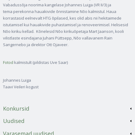
Vabadussõja noorima kangelase Johannes Luiga (VR II/3) ja
tema perekonna hauakivide õnnistamine Nõo kalmistul. Haua
korrastasid eelnevalt HTG õpilased, kes olid abis nii hekitaimede
istutamisel kui hauakivide puhastamisel ja renoveerimisel. Helisesid
Nõo kiriku kellad. Kõnelesid Nõo kirikuõpetaja Mart Jaanson, kooli
vilistlaste esindajana Juhani Püttsepp, Nõo vallavanem Rain
Sangernebo ja direktor Ott Ojaveer.
Fotod
kalmistult (pildistas Uve Saar)
Johannes Luiga
Taavi Veileri kogust
Konkursid
Uudised
Varasemad uudised