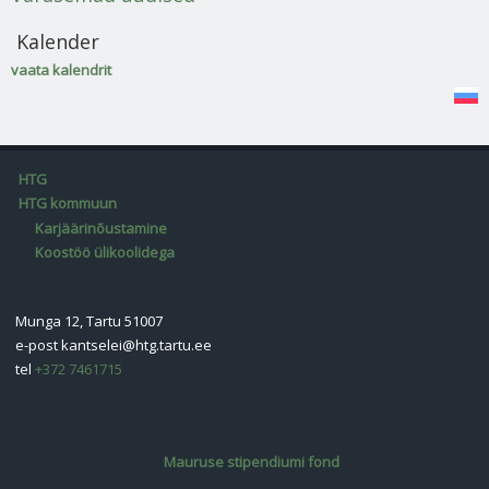
Kalender
vaata kalendrit
HTG
HTG kommuun
Karjäärinõustamine
Koostöö ülikoolidega
Munga 12, Tartu 51007
e-post
kantselei@htg.tartu.ee
tel
+372 7461715
Mauruse stipendiumi fond