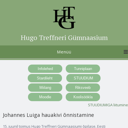
Hugo Treffneri Gümnaasium
Menüü
STUUDIUMIGA liitumine
Johannes Luiga hauakivi õnnistamine
15. juunil toimus Hugo Treffneri Gümnaasiumi õpilase, Eesti