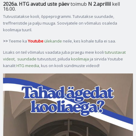
2026a. HTG avatud uste päev
toimub
N 2.aprillil
kell
16.00.
Tutvustatakse kooli, õppeprogrammi. Tutvutakse suundade,
treffneristide ja palju muuga. Soovijatele on võimalus osaleda
koolimaja tuuril.
>>
Teeme ka
Youtube
ülekande
neile, kes kohale tulla ei saa.
Lisaks on teil võimalus vaadata juba praegu meie kooli
tutvustavat
videot
,
suundade
tutvustust, piiluda
koolimaja
ja sirvida Youtube
kanalit
HTG meedia
, kus on kooli sündmuste videod!