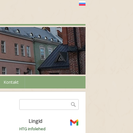
Kontakt
Otsinguvorm
Otsing
Lingid
HTG infolehed