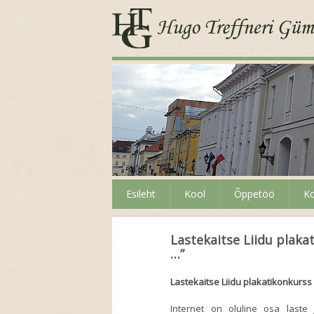
Esileht
Kool
Õppetöö
Ko
Lastekaitse Liidu plakat
…”
Lastekaitse Liidu plakatikonkurss 
Internet on oluline osa laste