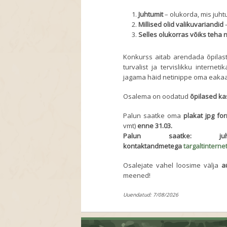
Juhtumit
– olukorda, mis juht
Millised olid valikuvariandid
–
Selles olukorras võiks teha 
Konkurss aitab arendada õpilaste
turvalist ja tervislikku intern
jagama häid netinippe oma eakaa
Osalema on oodatud
õpilased ka
Palun saatke oma
plakat
jpg fo
vmt)
enne 31.03.
Palun saatke: ju
kontaktandmetega
targaltinterne
Osalejate vahel loosime välja
a
meened!
Uuendatud: 7/08/2026