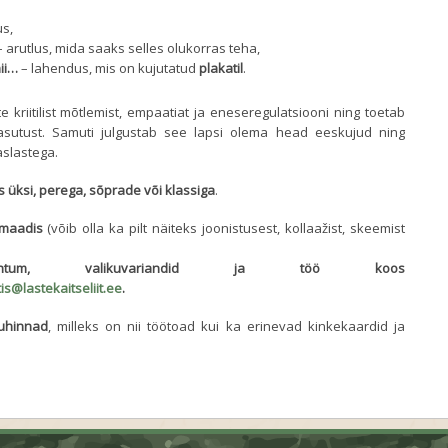
us,
 arutlus, mida saaks selles olukorras teha,
nii…
– lahendus, mis on kujutatud
plakatil
.
 kriitilist mõtlemist, empaatiat ja eneseregulatsiooni ning toetab
etikasutust. Samuti julgustab see lapsi olema head eeskujud ning
slastega.
s üksi, perega, sõprade või klassiga
.
rmaadis
(võib olla ka pilt näiteks joonistusest, kollaažist, skeemist
htum, valikuvariandid ja töö koos
tis@lastekaitseliit.ee
.
uhinnad
, milleks on nii töötoad kui ka erinevad kinkekaardid ja