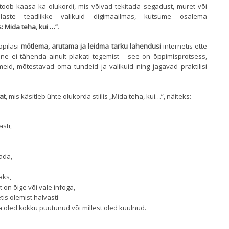
 toob kaasa ka olukordi, mis võivad tekitada segadust, muret või
laste teadlikke valikuid digimaailmas, kutsume osalema
s: Mida teha, kui …”
.
õpilasi
mõtlema, arutama ja leidma tarku lahendusi
internetis ette
ine ei tähenda ainult plakati tegemist – see on õppimisprotsess,
eid, mõtestavad oma tundeid ja valikuid ning jagavad praktilisi
at
, mis käsitleb ühte olukorda stiilis „Mida teha, kui…”, näiteks:
,
asti,
ada,
aks,
 on õige või vale infoga,
tis olemist halvasti
ga oled kokku puutunud või millest oled kuulnud.