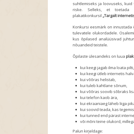
suhtlemiseks ja loovuseks, kuid
riske. Selleks, et toetada 
plakatikonkursil
„Targalt interneti
Konkursi eesmärk on innustada 
tulevatele olukordadele. Osalem
kus õpilased analüüsivad juhtum
nõuandeid teistele.
Õpilaste ülesandeks on luua
plak
kui keegi jagab ilma loata pilti
kui keegi ütleb internetis halv
kui võõras helistab,
kui tuleb kahtlane sõnum,
kui võõras soovib sõbraks lis
kui telefon kaob ära,
kui ekraaniaeg läheb liiga pik
kui soovid teada, kas tegemist
kui tunned end pärast interne
või mõni teine olukord, mille
Palun kirjeldage: