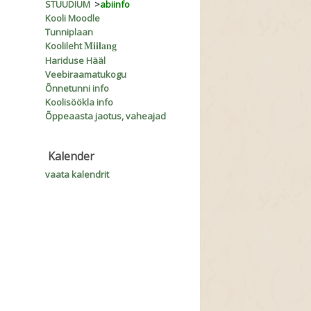
STUUDIUM
>
abiinfo
Kooli Moodle
Tunniplaan
Koolileht
Miilang
Hariduse Hääl
Veebiraamatukogu
Õnnetunni info
Koolisöökla info
Õppeaasta jaotus, vaheajad
Kalender
vaata kalendrit