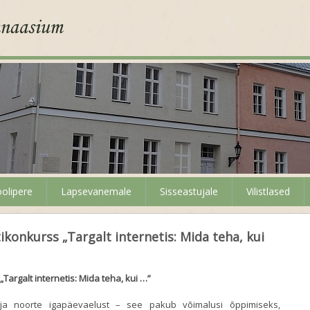
olipere
Lapsevanemale
Sisseastujale
Vilistlased
ikonkurss „Targalt internetis: Mida teha, kui
„Targalt internetis: Mida teha, kui …”
 ja noorte igapäevaelust – see pakub võimalusi õppimiseks,